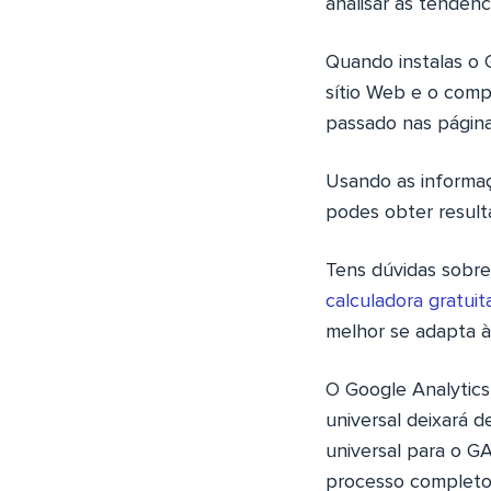
analisar as tendênc
Quando instalas o 
sítio Web e o comp
passado nas páginas
Usando as informa
podes obter resul
Tens dúvidas sobre
calculadora gratui
melhor se adapta à
O Google Analytics 
universal deixará d
universal para o G
processo completo