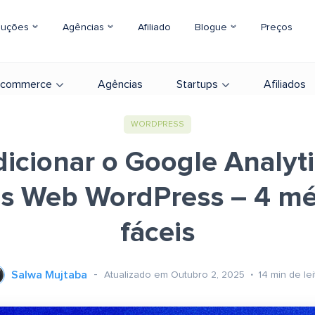
luções
Agências
Afiliado
Blogue
Preços
-commerce
Agências
Startups
Afiliados
WORDPRESS
icionar o Google Analyti
ios Web WordPress – 4 m
fáceis
Salwa Mujtaba
Atualizado em Outubro 2, 2025
14
min de lei