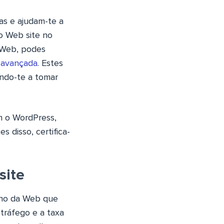
ias e ajudam-te a
o Web site no
o Web, podes
e avançada
. Estes
ndo-te a tomar
m o WordPress,
 disso, certifica-
site
nho da Web que
tráfego e a taxa