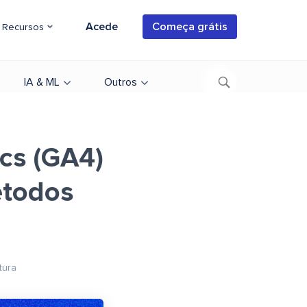
Acede
Começa grátis
Recursos
IA & ML
Outros
cs (GA4)
étodos
tura