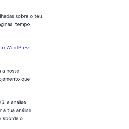
lhadas sobre o teu
áginas, tempo
nto WordPress
,
a a nossa
lojamento que
3, a análise
r a tua análise
e aborda o