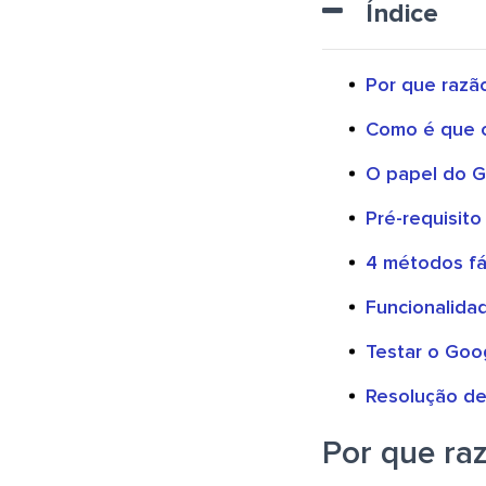
Índice
Por que razã
Como é que o
O papel do G
Pré-requisito
4 métodos fá
Funcionalida
Testar o Goog
Resolução d
Por que ra