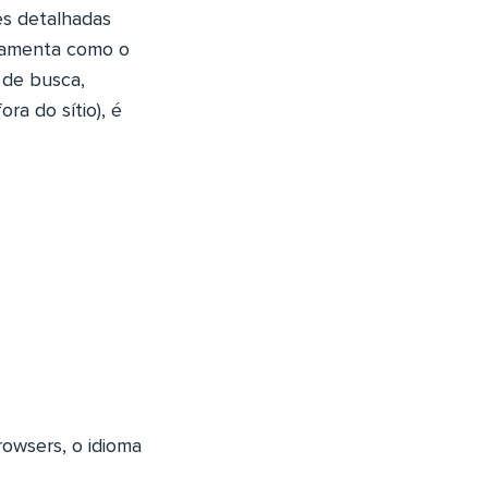
es detalhadas
rramenta como o
 de busca,
ra do sítio), é
rowsers, o idioma