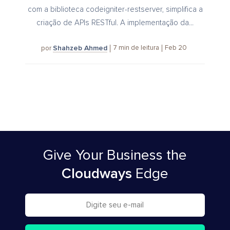
com a biblioteca codeigniter-restserver, simplifica a
criação de APIs RESTful. A implementação da...
Shahzeb Ahmed
7
min de leitura
Feb 20
por
Give Your Business
the
Cloudways
Edge