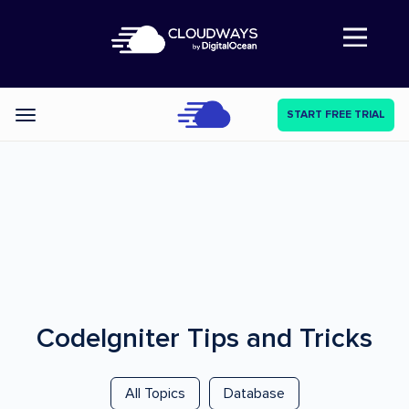
Abre a navegação
START FREE TRIAL
Categories
CodeIgniter
Tips and Tricks
All Topics
Database