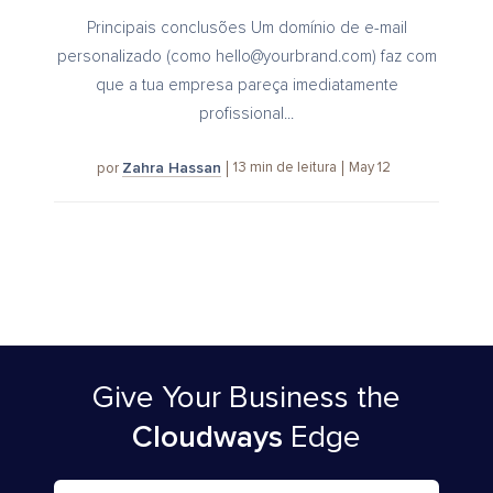
Principais conclusões Um domínio de e-mail
personalizado (como
hello@yourbrand.com
) faz com
que a tua empresa pareça imediatamente
profissional...
Zahra Hassan
13
min de leitura
May 12
por
Give Your Business
the
Cloudways
Edge