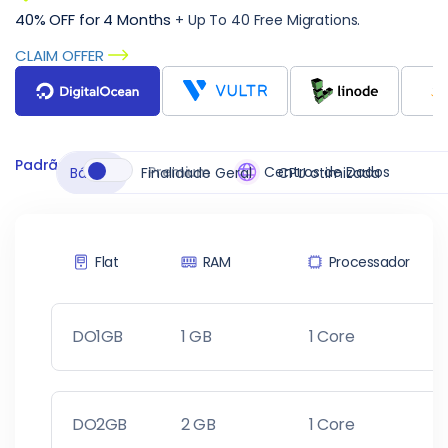
40% OFF for 4 Months
+ Up To 40 Free Migrations.
CLAIM OFFER
Padrão
Premium
Centros de Dados
Básico
Finalidade Geral
CPU otimizada
Flat
RAM
Processador
DO1GB
1 GB
1 Core
2
DO2GB
2 GB
1 Core
5