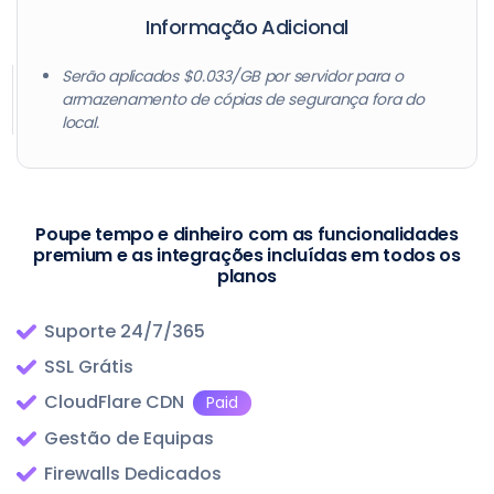
Informação Adicional
DO64GB
64 GB
16 Core
1
Serão aplicados $0.033/GB por servidor para o
armazenamento de cópias de segurança fora do
local.
DO92GB
92 GB
20 Core
1
Poupe tempo e dinheiro com as funcionalidades
premium e as integrações incluídas em todos os
DO128GB
128 GB
24 Core
2
planos
Suporte 24/7/365
DO192GB
192 GB
32 Core
3
SSL Grátis
CloudFlare CDN
Paid
Gestão de Equipas
Firewalls Dedicados