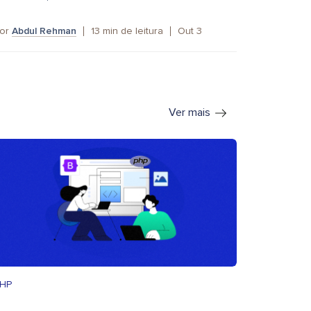
or
Abdul Rehman
13
min de leitura
Out 3
Ver mais
HP