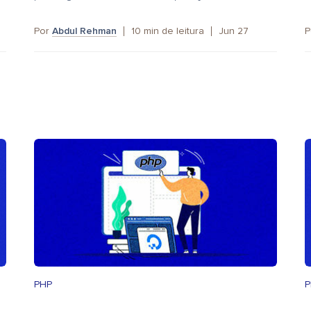
Por
Abdul Rehman
10
min de leitura
Jun 27
P
PHP
P