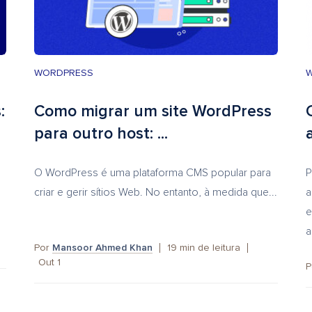
WORDPRESS
:
Como migrar um site WordPress
para outro host: ...
O WordPress é uma plataforma CMS popular para
P
criar e gerir sítios Web. No entanto, à medida que...
a
e
a
Por
Mansoor Ahmed Khan
19
min de leitura
Out 1
P