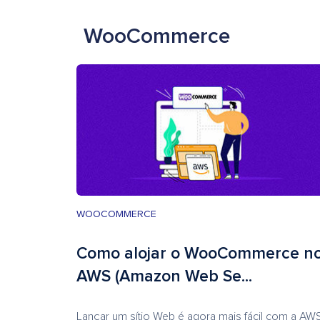
WooCommerce
WOOCOMMERCE
Como alojar o WooCommerce n
AWS (Amazon Web Se...
Lançar um sítio Web é agora mais fácil com a AW