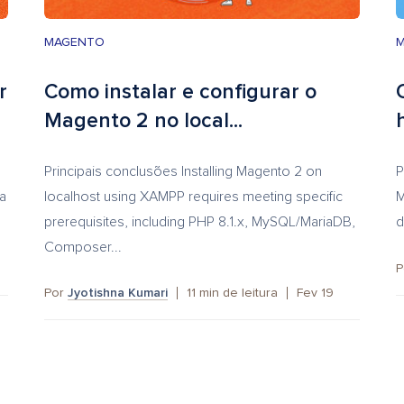
MAGENTO
r
Como instalar e configurar o
Magento 2 no local...
Principais conclusões Installing Magento 2 on
P
 a
localhost using XAMPP requires meeting specific
M
prerequisites, including PHP 8.1.x, MySQL/MariaDB,
d
Composer...
P
Por
Jyotishna Kumari
11
min de leitura
Fev 19