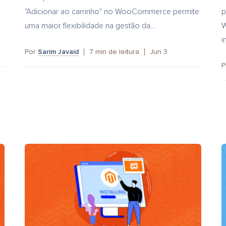
"Adicionar ao carrinho" no WooCommerce permite
p
uma maior flexibilidade na gestão da...
W
i
Por
Sarim Javaid
7
min de leitura
Jun 3
P