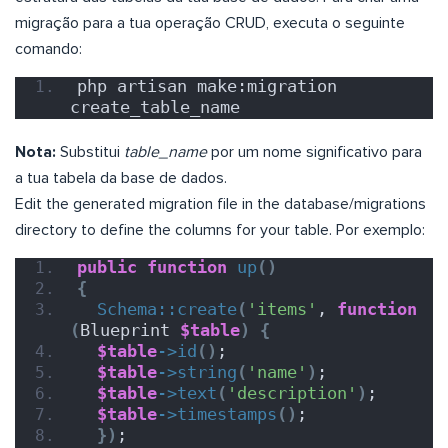
migração para a tua operação CRUD, executa o seguinte
comando:
php artisan make:migration 
create_table_name
Nota:
Substitui
table_name
por um nome significativo para
a tua tabela da base de dados.
Edit the generated migration file in the database/migrations
directory to define the columns for your table. Por exemplo:
public
function
up
()
{
Schema::create
(
'items'
, 
function
(
Blueprint 
$table
)
{
$table
->
id
()
;
$table
->
string
(
'name'
)
;
$table
->
text
(
'description'
)
;
$table
->
timestamps
()
;
})
;