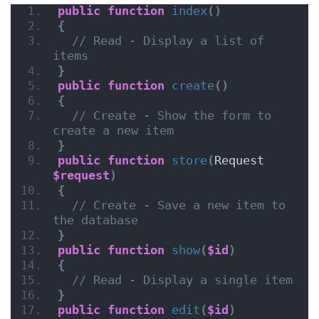
public
function
index
()
{
// Read - Display a list of 
items
}
public
function
create
()
{
// Create - Show the form to 
create a new item
}
public
function
store
(
Request 
$request
)
{
// Create - Save a new item to 
the database
}
public
function
show
(
$id
)
{
// Read - Display a single item
}
public
function
edit
(
$id
)