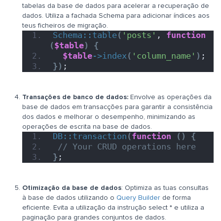
tabelas da base de dados para acelerar a recuperação de
dados. Utiliza a fachada Schema para adicionar índices aos
teus ficheiros de migração.
Schema::table
(
'posts'
, 
function
(
$table
)
{
$table
->
index
(
'column_name'
)
;
})
;
Transações de banco de dados:
Envolve as operações da
base de dados em transacções para garantir a consistência
dos dados e melhorar o desempenho, minimizando as
operações de escrita na base de dados.
DB::transaction
(
function
()
{
// Your CRUD operations here
}
;
Otimização da base de dados
: Optimiza as tuas consultas
à base de dados utilizando o
Query Builder
de forma
eficiente. Evita a utilização da instrução select * e utiliza a
paginação para grandes conjuntos de dados.