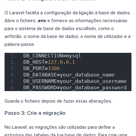
O Laravel facilita a configuração da ligação à base de dados.
Abre o ficheiro
.env
e fornece as informações necessárias
para o sistema de base de dados escolhido, como o
anfitrião, o nome da base de dados, o nome de utilizador e a
palavra-passe.
DB_CONNECTION=mysql
DB_HOST=
127.0
.
0.1
DB_PORT=
3306
DB_DATABASE=your_database_name
DB_USERNAME=your_database_username
DB_PASSWORD=your_database_password
Guarda o ficheiro depois de fazer estas alterações.
Passo 3: Cria a migração
No Laravel, as migrações são utilizadas para definir a
estrutura das tabelas da tua base de dados. Para criar uma