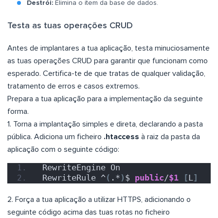
Destrói:
Elimina o item da base de dados.
Testa as tuas operações CRUD
Antes de implantares a tua aplicação, testa minuciosamente
as tuas operações CRUD para garantir que funcionam como
esperado. Certifica-te de que tratas de qualquer validação,
tratamento de erros e casos extremos.
Prepara a tua aplicação para a implementação da seguinte
forma.
1. Torna a implantação simples e direta, declarando a pasta
pública. Adiciona um ficheiro
.htaccess
à raiz da pasta da
aplicação com o seguinte código:
 RewriteEngine On
 RewriteRule ^
(
.*
)
$ 
public
/
$1
[
L
]
2. Força a tua aplicação a utilizar HTTPS, adicionando o
seguinte código acima das tuas rotas no ficheiro