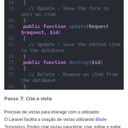
{
// Update - Show the form to 
edit an item
}
public
function
update
(
Request 
$request,
$id
)
{
// Update - Save the edited item 
to the database
}
public
function
destroy
(
$id
)
{
// Delete - Remove an item from 
the database
}
Passo 7: Cria a vista
Precisas de vistas para interagir com o utilizador.
O Laravel facilita a criação de vistas utilizando
Blade
Templates
. Podes criar vistas para listar, criar, editar e exibir