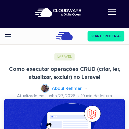
Abre a navegação
START FREE TRIAL
Categories
LARAVEL
Como executar operações CRUD (criar, ler,
atualizar, excluir) no Laravel
Abdul Rehman
Atualizado em Junho 27, 2026
10
min de leitura