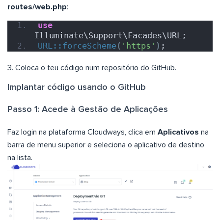
routes/web.php
:
use
Illuminate\Support\Facades\URL;
URL::forceScheme
(
'https'
)
;
3. Coloca o teu código num repositório do GitHub.
Implantar código usando o GitHub
Passo 1: Acede à Gestão de Aplicações
Faz login na plataforma Cloudways, clica em
Aplicativos
na
barra de menu superior e seleciona o aplicativo de destino
na lista.