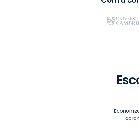
Com a con
Esc
Economiz
geren