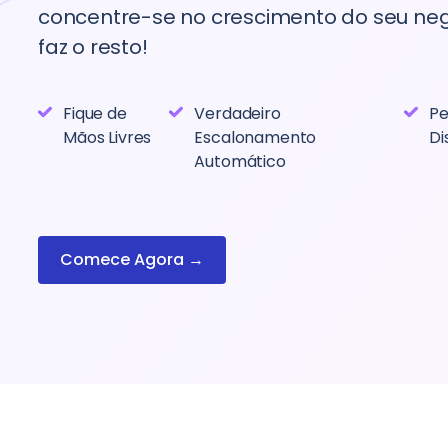
administração extra poupados, esperamos
concentre-se no crescimento do seu ne
poder concentrar-nos mais nos nossos
faz o resto!
objetivos comerciais estratégicos.”
Fique de
Verdadeiro
Pe
Zak Sampson
Mãos Livres
Escalonamento
Di
Diretor, Spitfire Competitions
Automático
Comece Agora →