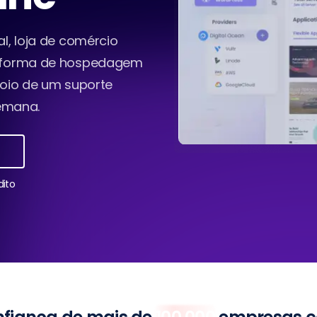
l, loja de comércio
taforma de hospedagem
poio de um suporte
semana.
dito