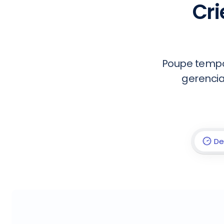
Cri
Poupe tempo
gerencia
De