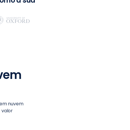
omo a sua
uvem
 em nuvem
 valor