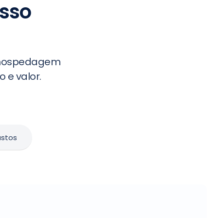
esso
e hospedagem
 e valor.
stos