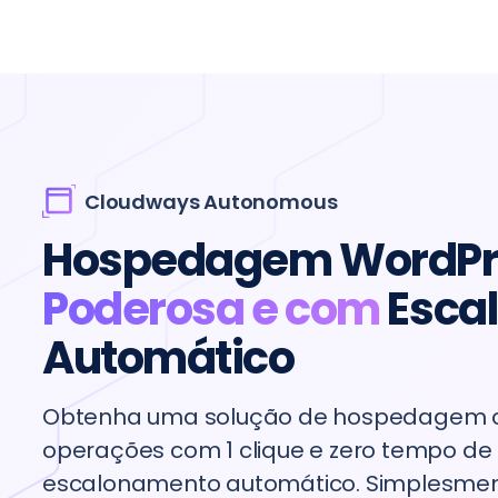
Cloudways Autonomous
Hospedagem WordPre
Poderosa e com
Esca
Automático
“O website já não apresenta falhas ou
congelamentos, proporcionando uma
Obtenha uma solução de hospedagem c
experiência de utilizador tranquila durante 
operações com 1 clique e zero tempo de 
períodos de pico de tráfego. Com o tempo e
escalonamento automático. Simplesment