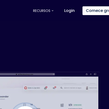
Login
Comece grá
RECURSOS