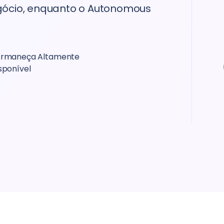
nunca tive de me preocupar com o upgrade
gócio, enquanto o Autonomous
e downgrade de servidores. Eu não poderia
estar mais satisfeito com o produto.”
rmaneça Altamente
Ratnesh Kumar
sponível
Fundador e CEO, Yorker Media