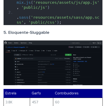
mix.js
(
'resources/assets/js/app.js'
, 
'public/js'
)
.
sass
(
'resources/assets/sass/app.sc
ss'
, 
'public/css'
)
;
5. Eloquente-Sluggable
Estrela
Garfo
Contribuidores
3.8K
457
60