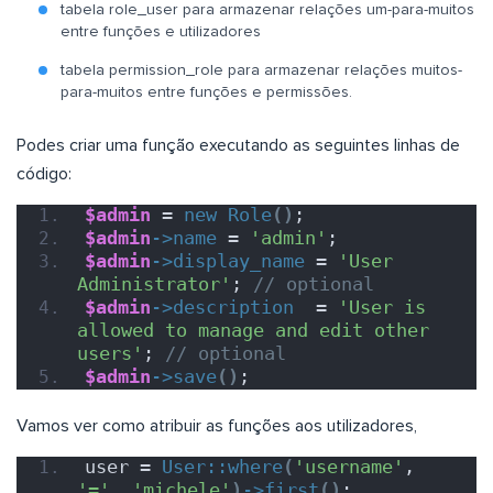
tabela role_user para armazenar relações um-para-muitos
entre funções e utilizadores
tabela permission_role para armazenar relações muitos-
para-muitos entre funções e permissões.
Podes criar uma função executando as seguintes linhas de
código:
$admin
 = 
new
Role
()
;
$admin
->
name
 = 
'admin'
;
$admin
->
display_name
 = 
'User 
Administrator'
; 
// optional
$admin
->
description
  = 
'User is 
allowed to manage and edit other 
users'
; 
// optional
$admin
->
save
()
;
Vamos ver como atribuir as funções aos utilizadores,
user = 
User::where
(
'username'
, 
'='
, 
'michele'
)
->
first
()
;