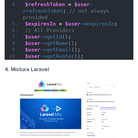
$refreshToken
 = 
$user
-
>
refreshToken
; 
// not always 
provided
$expiresIn
 = 
$user
->
expiresIn
;
// All Providers
$user
->
getId
()
;
$user
->
getName
()
;
$user
->
getEmail
()
;
$user
->
getAvatar
()
;
4. Mistura Laravel