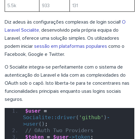
5.5k
933
131
Diz adeus às configurações complexas de login social!
O
Laravel Socialite
, desenvolvido pela própria equipa do
Laravel, oferece uma solução simples. Os utilizadores
podem iniciar
sessão em plataformas populares
como o
Facebook, Google e Twitter.
O Socialite integra-se perfeitamente com o sistema de
autenticação do Laravel e lida com as complexidades do
OAuth sob o capô. Isto liberta-te para te concentrares nas
funcionalidades principais enquanto usas logins sociais
seguros.
$user
 = 
Socialite::driver
(
'github'
)
-
>
user
()
;
// OAuth Two Providers
$token
 = 
$user
->
token
;