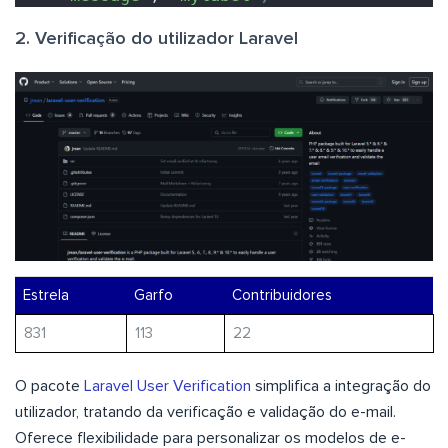
2. Verificação do utilizador Laravel
Estrela
Garfo
Contribuidores
831
113
22
O pacote
Laravel User Verification
simplifica a integração do
utilizador, tratando da verificação e validação do e-mail.
Oferece flexibilidade para personalizar os modelos de e-