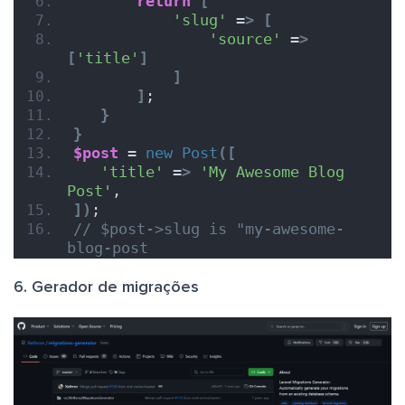
return
[
'slug'
 =
>
[
'source'
 =
>
[
'title'
]
]
]
;
}
}
$post
 = 
new
Post
([
'title'
 =
>
'My Awesome Blog 
Post'
,
])
;
// $post->slug is "my-awesome-
blog-post
6. Gerador de migrações