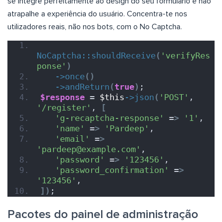
se integre perfeitamente ao design do seu formulário e não
atrapalhe a experiência do usuário. Concentra-te nos
utilizadores reais, não nos bots, com o No Captcha.
NoCaptcha::shouldReceive
(
'verifyRes
ponse'
)
->
once
()
->
andReturn
(
true
)
;
$response
 = 
$this
->
json
(
'POST'
, 
'/register'
, 
[
'g-recaptcha-response'
 =
>
'1'
,
'name'
 =
>
'Pardeep'
,
'email'
 =
>
'pardeep@example.com'
,
'password'
 =
>
'123456'
,
'password_confirmation'
 =
>
'123456'
,
])
;
Pacotes do painel de administração