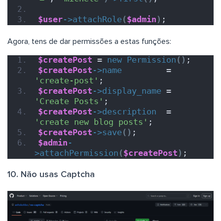
$user
->
attachRole
(
$admin
)
;
Agora, tens de dar permissões a estas funções:
$createPost
 = 
new
Permission
()
;
$createPost
->
name
         = 
'create-post'
;
$createPost
->
display_name
 = 
'Create Posts'
;
$createPost
->
description
  = 
'create new blog posts'
;
$createPost
->
save
()
;
$admin
-
>
attachPermission
(
$createPost
)
;
10. Não usas Captcha