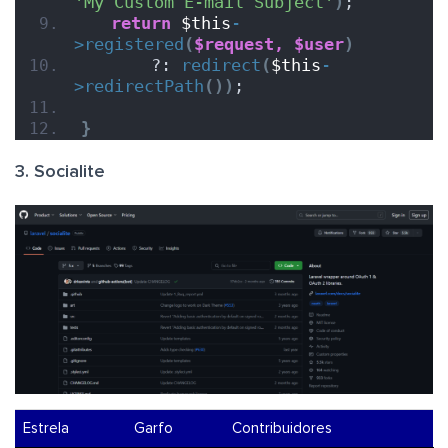
'My Custom E-mail Subject'
)
;
return
$this
-
>
registered
(
$request,
$user
)
       ?: 
redirect
(
$this
-
>
redirectPath
())
;
}
3. Socialite
Estrela
Garfo
Contribuidores