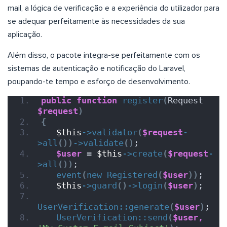
mail, a lógica de verificação e a experiência do utilizador para
se adequar perfeitamente às necessidades da sua
aplicação.
Além disso, o pacote integra-se perfeitamente com os
sistemas de autenticação e notificação do Laravel,
poupando-te tempo e esforço de desenvolvimento.
public
function
register
(
Request 
$request
)
{
$this
->
validator
(
$request
-
>
all
())
->
validate
()
;
$user
 = 
$this
->
create
(
$request
-
>
all
())
;
event
(
new
Registered
(
$user
))
;
$this
->
guard
()
->
login
(
$user
)
;
UserVerification::generate
(
$user
)
;
UserVerification::send
(
$user,