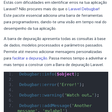
Estás com dificuldades em identificar erros na tua aplicação
Laravel? Não procures mais do que o
Laravel Debugbar
!
Este pacote essencial adiciona uma barra de ferramentas
para programadores, dando-te uma visão em tempo real do
desempenho da tua aplicação.
A barra de depuração apresenta todas as consultas à base
de dados, modelos processados e parâmetros passados.
Permite até mesmo adicionar mensagens personalizadas
para
facilitar a depuração
. Passa menos tempo a adivinhar e
mais tempo a construir com a Barra de depuração Laravel.
Debugbar::info
(
$object
)
;
Debugbar::error
(
'Error!'
)
;
Debugbar::warning
(
'Watch out…'
)
;
Debugbar::addMessage
(
'Another 
message'
, 
'mylabel'
)