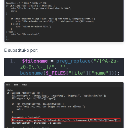
E substitui-o por:
$filename
 = 
preg_replace
(
"/[^A-Za-
z0-9\.\-_]/"
, 
''
, 
basename
(
$_FILES[
"file"
][
"name"
]))
;