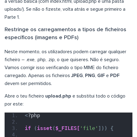
a versão básica (com index.html, upload.php e uma pasta
uploads/). Se não o fizeste, volta atrás e segue primeiro a
Parte 1.
Restringe os carregamentos a tipos de ficheiros
específicos (imagens e PDFs)
Neste momento, os utilizadores podem carregar qualquer
ficheiro – .exe, .php, .zip, o que quiseres. Não é seguro.
Vamos corrigir isso verificando o tipo MIME do ficheiro
carregado. Apenas os ficheiros
JPEG
,
PNG
,
GIF
e
PDF
devem ser permitidos.
Abre o teu ficheiro
upload.php
e substitui todo o código
por este:
<
?php
if
(
isset
(
$_FILES[
'file'
]))
{