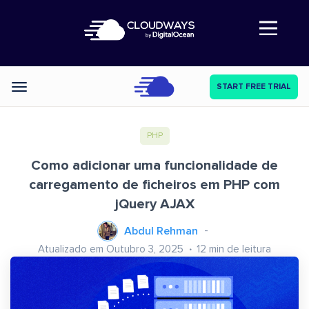
Abre a navegação
START FREE TRIAL
Categories
PHP
Como adicionar uma funcionalidade de
carregamento de ficheiros em PHP com
jQuery AJAX
Abdul Rehman
Atualizado em Outubro 3, 2025
12
min de leitura