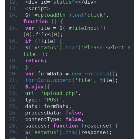
<
div id=
"status"
><
/div
>
<
script
>
$
(
'#uploadBtn'
)
.
on
(
'click'
, 
function
()
{
var
 file = $
(
'#fileInput'
)
[
0
]
.files
[
0
]
;
if
(
!file
)
{
$
(
'#status'
)
.
text
(
'Please select a 
file.'
)
;
return
;
}
var
 formData = 
new
FormData
()
;
formData.append
(
'file'
, file
)
;
$.ajax
({
url: 
'upload.php'
,
type: 
'POST'
,
data: formData,
processData: 
false
,
contentType: 
false
,
success: 
function
(
response
)
{
$
(
'#status'
)
.
html
(
response
)
;
}
,