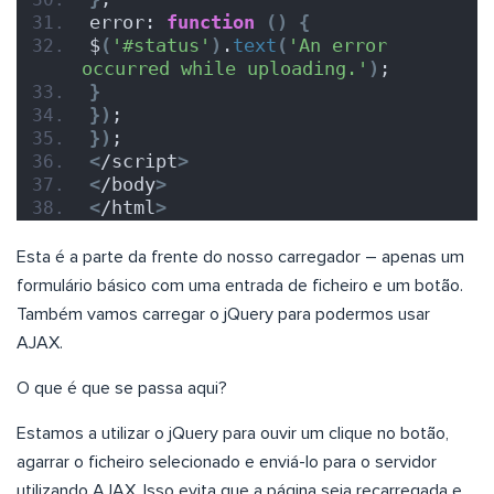
error: 
function
()
{
$
(
'#status'
)
.
text
(
'An error 
occurred while uploading.'
)
;
}
})
;
})
;
<
/script
>
<
/body
>
<
/html
>
Esta é a parte da frente do nosso carregador – apenas um
formulário básico com uma entrada de ficheiro e um botão.
Também vamos carregar o jQuery para podermos usar
AJAX.
O que é que se passa aqui?
Estamos a utilizar o jQuery para ouvir um clique no botão,
agarrar o ficheiro selecionado e enviá-lo para o servidor
utilizando AJAX. Isso evita que a página seja recarregada e