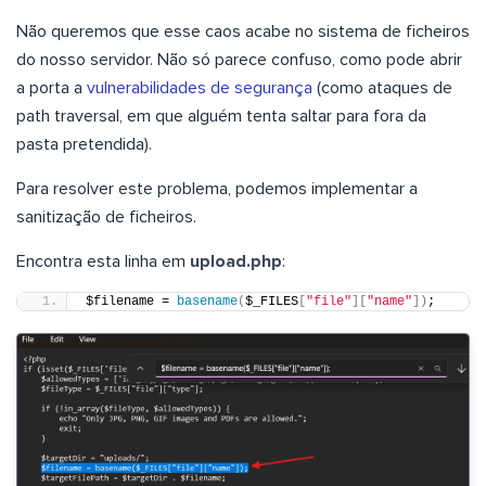
Não queremos que esse caos acabe no sistema de ficheiros
do nosso servidor. Não só parece confuso, como pode abrir
a porta a
vulnerabilidades de segurança
(como ataques de
path traversal, em que alguém tenta saltar para fora da
pasta pretendida).
Para resolver este problema, podemos implementar a
sanitização de ficheiros.
Encontra esta linha em
upload.php
:
$filename = 
basename
(
$_FILES
[
"file"
][
"name"
])
;