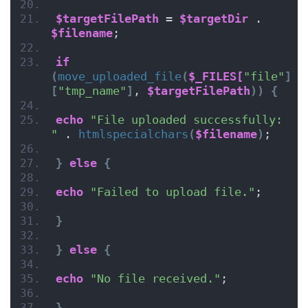
$targetFilePath
 = 
$targetDir
 . 
$filename
;
if
(
move_uploaded_file
(
$_FILES[
"file"
]
[
"tmp_name"
]
, 
$targetFilePath
))
{
echo
"File uploaded successfully: 
"
 . 
htmlspecialchars
(
$filename
)
;
}
else
{
echo
"Failed to upload file."
;
}
}
else
{
echo
"No file received."
;
}