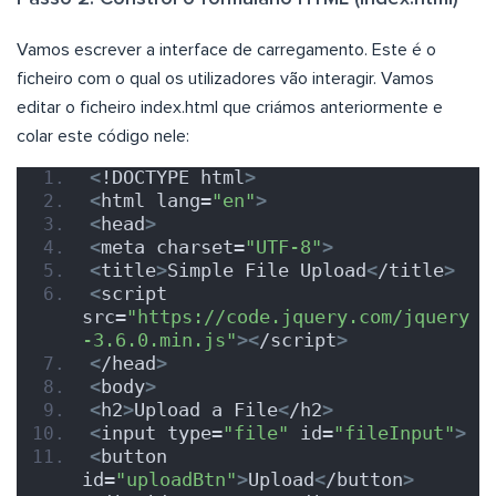
Vamos escrever a interface de carregamento. Este é o
ficheiro com o qual os utilizadores vão interagir. Vamos
editar o ficheiro index.html que criámos anteriormente e
colar este código nele:
<
!DOCTYPE html
>
<
html lang=
"en"
>
<
head
>
<
meta charset=
"UTF-8"
>
<
title
>
Simple File Upload
<
/title
>
<
script 
src=
"https://code.jquery.com/jquery
-3.6.0.min.js"
><
/script
>
<
/head
>
<
body
>
<
h2
>
Upload a File
<
/h2
>
<
input type=
"file"
 id=
"fileInput"
>
<
button 
id=
"uploadBtn"
>
Upload
<
/button
>