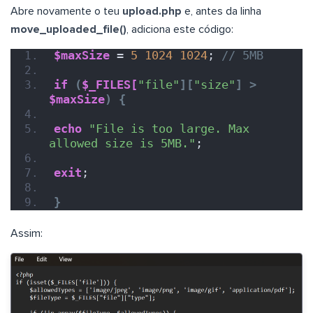
Abre novamente o teu
upload.php
e, antes da linha
move_uploaded_file()
, adiciona este código:
$maxSize
 = 
5
1024
1024
; 
// 5MB
if
(
$_FILES[
"file"
][
"size"
]
>
$maxSize
)
{
echo
"File is too large. Max 
allowed size is 5MB."
;
exit
;
}
Assim: