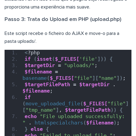
proporciona uma experiência mais suave.
Passo 3: Trata do Upload em PHP (upload.php)
Este script recebe o ficheiro do AJAX e move-o para a
pasta uploads/.
<
?php
if
(
isset
(
$_FILES[
'file'
]))
{
$targetDir
 = 
"uploads/"
;
$filename
 = 
basename
(
$_FILES[
"file"
][
"name"
])
;
$targetFilePath
 = 
$targetDir
 . 
$filename
;
if
(
move_uploaded_file
(
$_FILES[
"file"
]
[
"tmp_name"
]
, 
$targetFilePath
))
{
echo
"File uploaded successfully: 
"
 . 
htmlspecialchars
(
$filename
)
;
}
else
{
echo
"Failed to upload file."
;