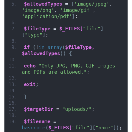
$allowedTypes
 = 
[
'image/jpeg'
, 
'image/png'
, 
'image/gif'
, 
'application/pdf'
]
;
$fileType
 = 
$_FILES[
"file"
]
[
"type"
]
;
if
(
!
in_array
(
$fileType,
$allowedTypes
))
{
echo
"Only JPG, PNG, GIF images 
and PDFs are allowed."
;
exit
;
}
$targetDir
 = 
"uploads/"
;
$filename
 = 
basename
(
$_FILES[
"file"
][
"name"
])
;