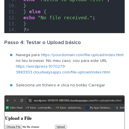
}
}
else
{
echo
"No file received."
;
}
?
>
Passo 4: Testar o Upload básico
Navega para
https://yourdomain.com/file-upload/index.html
no teu browser. No meu caso, vou para este URL:
https://wordpress-1070279-
3883303.cloudwaysapps.com/file-upload/index.html.
Seleciona um ficheiro e clica no botão Carregar.