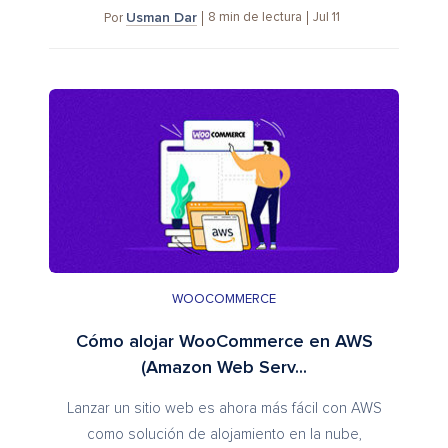
Usman Dar
8
min de lectura
Jul 11
Por
WOOCOMMERCE
Cómo alojar WooCommerce en AWS
(Amazon Web Serv...
Lanzar un sitio web es ahora más fácil con AWS
como solución de alojamiento en la nube,