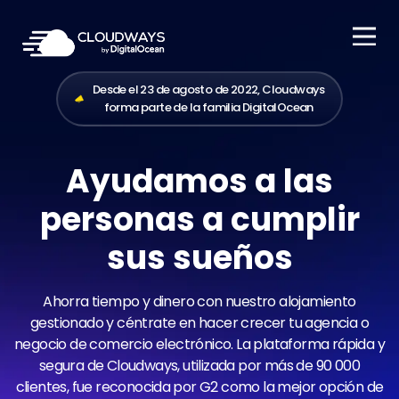
Open Nav
Desde el 23 de agosto de 2022, Cloudways
forma parte de la familia DigitalOcean
Ayudamos a las
personas a cumplir
sus sueños
Ahorra tiempo y dinero con nuestro alojamiento
gestionado y céntrate en hacer crecer tu agencia o
negocio de comercio electrónico. La plataforma rápida y
segura de Cloudways, utilizada por más de 90 000
clientes, fue reconocida por G2 como la mejor opción de