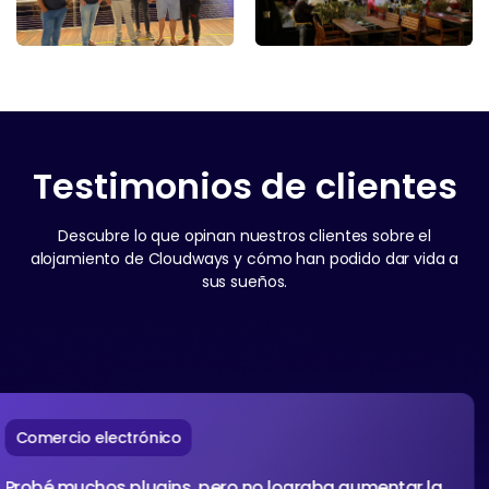
Testimonios de clientes
Descubre lo que opinan nuestros clientes sobre el
alojamiento de Cloudways y cómo han podido dar vida a
sus sueños.
mercio electrónico
bé muchos plugins, pero no lograba aumentar la