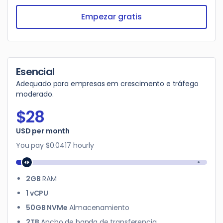
Empezar gratis
Esencial
Adequado para empresas em crescimento e tráfego
moderado.
$28
$28
USD per month
You pay
$0.0417
hourly
2GB
RAM
1 vCPU
50GB NVMe
Almacenamiento
2TB
Ancho de banda de transferencia