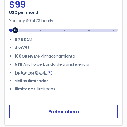
$99
$99
USD per month
You pay
$0.1473
hourly
8GB
RAM
4 vCPU
160GB NVMe
Almacenamiento
5TB
Ancho de banda de transferencia
Lightning
Stack
Visitas
ilimitados
ilimitados
ilimitados
Probar ahora