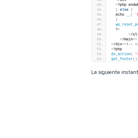
<
/div
>
<
?php endw
}
else
{
  echo 
__
(
'
}
wp_reset_p
  ?
>
<
/ul
<
/main
><
<
/div
><
!-- 
#
<
?php
do_action
(
'
get_footer
()
La siguiente insta