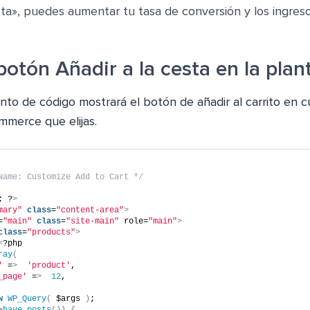
sta», puedes aumentar tu tasa de conversión y los ingresos
botón Añadir a la cesta en la plant
nto de código mostrará el botón de añadir al carrito en c
mmerce que elijas.
Name: Customize Add to Cart */
; ?
>
mary"
class
=
"content-area"
>
=
"main"
class
=
"site-main"
 role=
"main"
>
class
=
"products"
>
<
?php
ray
(
'
 =
>
'product'
,
_page'
 =
>
12
,
w
WP_Query
(
 $args 
)
;