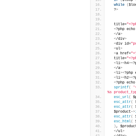
if
(
$loop-
while
(
$lo
  ?
>
  title=
"<?p
<
?php echo
<
/a
>
<
/div
>
<
div id=
"p
<
ul
>
<
a href=
"<
  title=
"<?p
<
li
><
h4
><
?
<
/a
>
<
li
><
?php 
<
li
><
h2
><
?
<
?php echo
sprintf
(
'
%s product_ty
esc_url
(
 $
esc_attr
(
 
esc_attr
(
 
  $product-
>
esc_attr
(
 
esc_html
(
 
)
, $produc
<
/ul
>