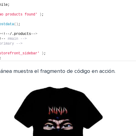
hile;
No products found'
)
;
ostdata
()
;
><
!--/.products--
>
!-- 
#main -->
primary -->
storefront_sidebar'
)
;
;
ntánea muestra el fragmento de código en acción.