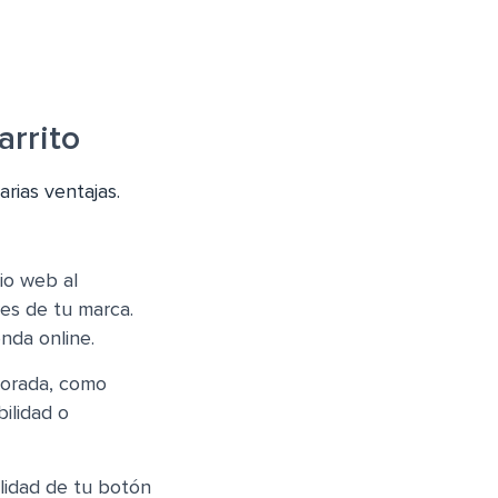
arrito
arias ventajas.
io web al
res de tu marca.
nda online.
jorada, como
bilidad o
alidad de tu botón