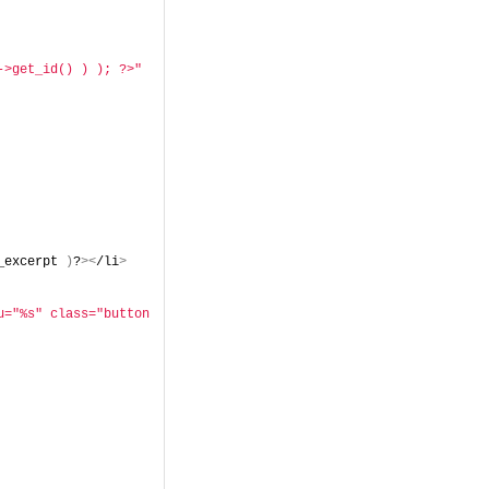
->get_id() ) ); ?>"
_excerpt 
)
?
><
/li
>
="%s" class="button 