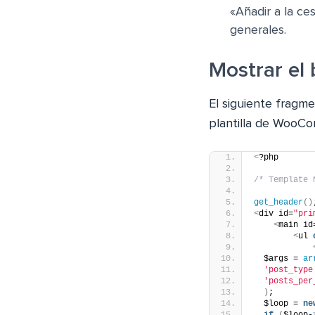
«Añadir a la ce
generales.
Mostrar el 
El siguiente fragme
plantilla de WooCo
<
?php
/* Template 
get_header
()
<
div id=
"pri
<
main id
<
ul 
  $args = 
ar
'post_type
'posts_per
)
;
  $loop = 
ne