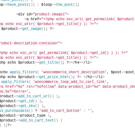
>
have_posts
())
{
op-
>
have_posts
())
:
 $loop-
>
the_post
()
;
<
div id=
"product-image1"
>
<
a href=
"<?php echo esc_url( get_permalink( $product
hp echo esc_attr( $product->get_title() ); ?>"
>
 $product-
>
get_image
()
; ?
>
roduct-description-container"
>
?php echo esc_url( get_permalink( $product->get_id() ) ); ?>"
hp echo esc_attr( $product->get_title() ); ?>"
>
php echo $product-
>
get_title
()
; ?
><
/h4
><
/li
>
echo 
apply_filters
(
'woocommerce_short_description'
, $post-
>
post
php echo $product-
>
get_price_html
()
; ?
>
<
/h2
><
/li
>
 
apply_filters
(
'woocommerce_loop_add_to_cart_link'
,
<a href="%s" rel="nofollow" data-product_id="%s" data-product_sku
pe_%s">%s</a>'
,
product-
>
add_to_cart_url
()
)
,
$product-
>
get_id
()
)
,
$product-
>
get_sku
()
)
,
is_purchasable
()
 ? 
'add_to_cart_button'
:
''
,
$product-
>
product_type 
)
,
$product-
>
add_to_cart_text
()
)
t 
)
;?
>