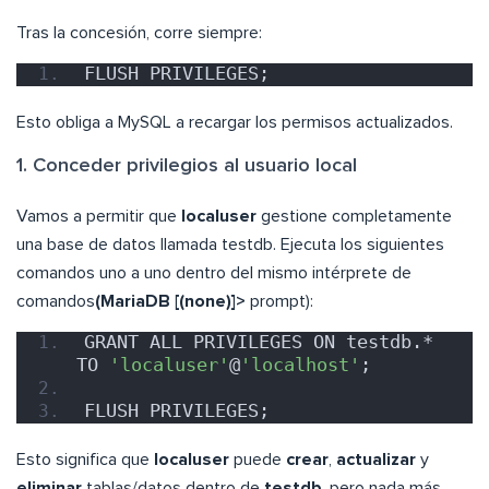
Tras la concesión, corre siempre:
FLUSH PRIVILEGES;
Esto obliga a MySQL a recargar los permisos actualizados.
1. Conceder privilegios al usuario local
Vamos a permitir que
localuser
gestione completamente
una base de datos llamada testdb. Ejecuta los siguientes
comandos uno a uno dentro del mismo intérprete de
comandos
(MariaDB [(none)]>
prompt):
GRANT ALL PRIVILEGES ON testdb.* 
TO 
'localuser'
@
'localhost'
;
FLUSH PRIVILEGES;
Esto significa que
localuser
puede
crear
,
actualizar
y
eliminar
tablas/datos dentro de
testdb
, pero nada más