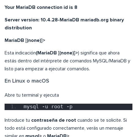
Your MariaDB connection id is 8
Server version: 10.4.28-MariaDB mariadb.org binary
distribution
MariaDB [(none)]>
Esta indicación
(MariaDB [(none)]>
) significa que ahora
estás dentro del intérprete de comandos MySQL/MariaDB y
listo para empezar a ejecutar comandos.
En Linux o macOS
Abre tu terminal y ejecuta
mysql -u root -p
Introduce tu
contraseña de root
cuando se te solicite. Si
todo está configurado correctamente, verás un mensaje
similar en
mysql>
o
MariaDB>
.