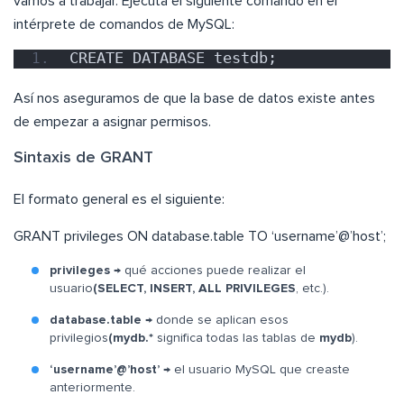
vamos a trabajar. Ejecuta el siguiente comando en el
intérprete de comandos de MySQL:
CREATE DATABASE testdb;
Así nos aseguramos de que la base de datos existe antes
de empezar a asignar permisos.
Sintaxis de GRANT
El formato general es el siguiente:
GRANT privileges ON database.table TO ‘username’@’host’;
privileges
→ qué acciones puede realizar el
usuario
(SELECT, INSERT, ALL PRIVILEGES
, etc.).
database.table
→ donde se aplican esos
privilegios
(mydb.*
significa todas las tablas de
mydb
).
‘username’@’host’
→ el usuario MySQL que creaste
anteriormente.