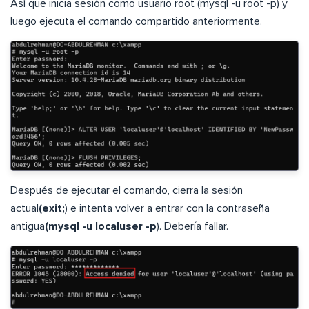
Así que inicia sesión como usuario root (mysql -u root -p) y
luego ejecuta el comando compartido anteriormente.
Después de ejecutar el comando, cierra la sesión
actual
(exit;
) e intenta volver a entrar con la contraseña
antigua
(mysql -u localuser -p
). Debería fallar.