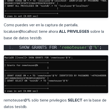
Como puedes ver en la captura de pantalla,
localuser@localhost tiene ahora
ALL PRIVILEGES
sobre la
base de datos testdb.
SHOW GRANTS FOR 
'remoteuser'
@
'%'
;
remoteuser@% sólo tiene privilegios
SELECT
en la base de
datos testdb.