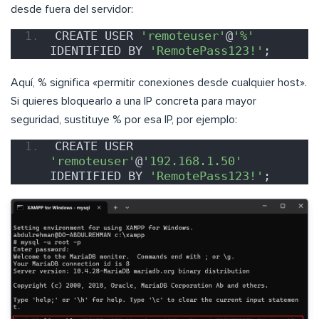
desde fuera del servidor:
CREATE USER 
'remoteuser'
@
'%'
IDENTIFIED BY 
'RemotePass123!'
;
Aquí, % significa «permitir conexiones desde cualquier host».
Si quieres bloquearlo a una IP concreta para mayor
seguridad, sustituye % por esa IP, por ejemplo:
CREATE USER 
'remoteuser'
@
'192.168.1.50'
IDENTIFIED BY 
'RemotePass123!'
;