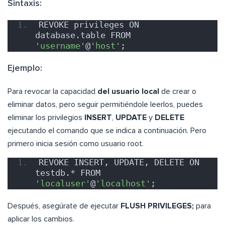
Sintaxis:
REVOKE privileges ON 
database.table FROM 
'username'
@
'host'
;
Ejemplo:
Para revocar la capacidad
del usuario local
de crear o
eliminar datos, pero seguir permitiéndole leerlos, puedes
eliminar los privilegios
INSERT
,
UPDATE
y
DELETE
ejecutando el comando que se indica a continuación. Pero
primero inicia sesión como usuario root.
REVOKE INSERT, UPDATE, DELETE ON 
testdb.* FROM 
'localuser'
@
'localhost'
;
Después, asegúrate de ejecutar
FLUSH PRIVILEGES;
para
aplicar los cambios.