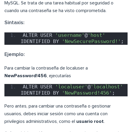
MySQL. Se trata de una tarea habitual por seguridad o
cuando una contraseña se ha visto comprometida.
Sintaxis:
ALTER USER 
'username'
@
'host'
IDENTIFIED BY 
'NewSecurePassword!'
;
Ejemplo:
Para cambiar la contraseña de localuser a
NewPassword!456
, ejecutarías
ALTER USER 
'localuser'
@
'localhost'
IDENTIFIED BY 
'NewPassword!456'
;
Pero antes, para cambiar una contraseña o gestionar
usuarios, debes iniciar sesión como una cuenta con
privilegios administrativos, como el
usuario root
.