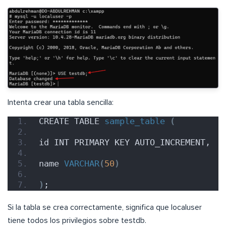
Intenta crear una tabla sencilla:
CREATE TABLE 
sample_table
(
id INT PRIMARY KEY AUTO_INCREMENT,
name 
VARCHAR
(
50
)
)
;
Si la tabla se crea correctamente, significa que localuser
tiene todos los privilegios sobre testdb.