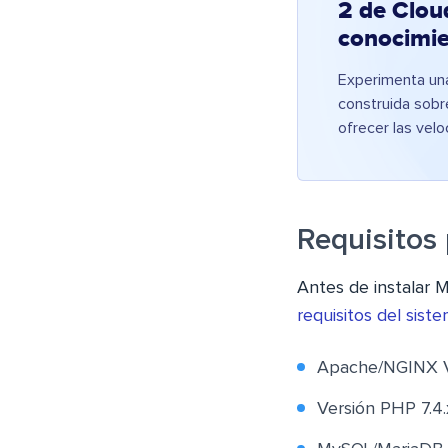
2 de Clou
conocimie
Experimenta una
construida sobr
ofrecer las vel
Requisitos
Antes de instalar 
requisitos del sist
Apache/NGINX Ve
Versión PHP 7.4.x