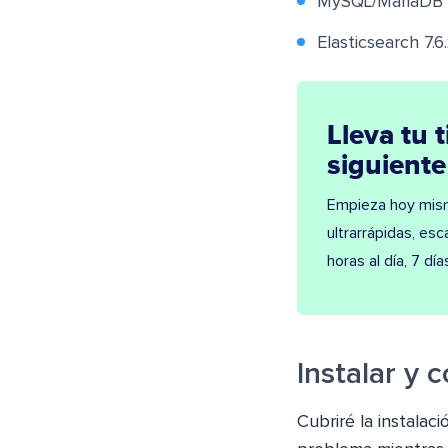
MySQL/MariaDB Ve
Elasticsearch 7.6
Lleva tu 
siguiente
Empieza hoy mism
ultrarrápidas, esc
horas al día, 7 dí
Instalar y
Cubriré la instala