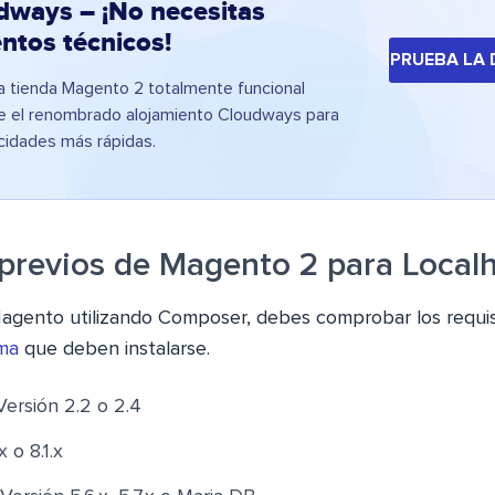
dways – ¡No necesitas
ntos técnicos!
PRUEBA LA
 tienda Magento 2 totalmente funcional
e el renombrado alojamiento Cloudways para
ocidades más rápidas.
 previos de Magento 2 para Local
Magento utilizando Composer, debes comprobar los requisi
ema
que deben instalarse.
rsión 2.2 o 2.4
 o 8.1.x