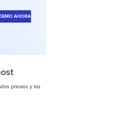
 DEMO AHORA
host
tos previos y los