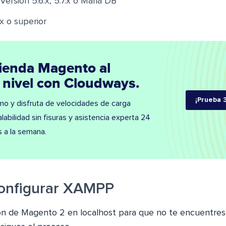
rsión 5.6.x, 5.7.x o Maria DB
.x o superior
tienda Magento al
 nivel con Cloudways.
¡Prueba 3
o y disfruta de velocidades de carga
alabilidad sin fisuras y asistencia experta 24
as a la semana.
 configurar XAMPP
ción de Magento 2 en localhost para que no te encuentre