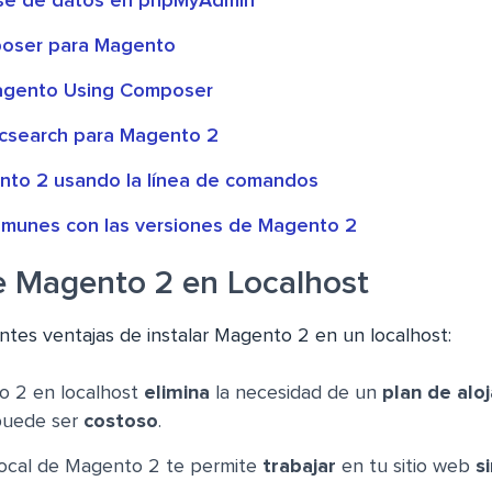
ase de datos en phpMyAdmin
poser para Magento
agento Using Composer
ticsearch para Magento 2
ento 2 usando la línea de comandos
munes con las versiones de Magento 2
e Magento 2 en Localhost
entes ventajas de instalar Magento 2 en un localhost:
o 2 en localhost
elimina
la necesidad de un
plan de alo
puede ser
costoso
.
 local de Magento 2 te permite
trabajar
en tu sitio web
s