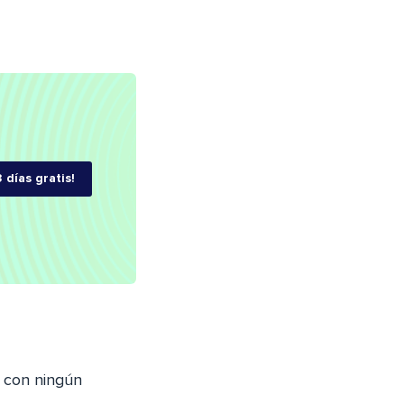
 días gratis!
s con ningún