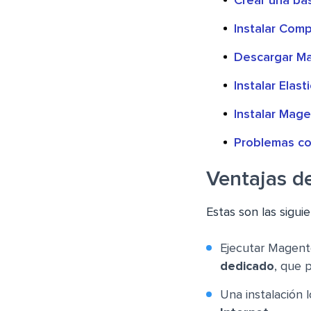
Crear una b
Instalar Com
Descargar M
Instalar Elas
Instalar Mag
Problemas co
Ventajas d
Estas son las sigui
Ejecutar Magent
dedicado
, que 
Una instalación