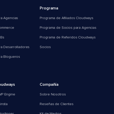
Programa
ra Agencias
Programa de Afiliados Cloudways
commerce
Programa de Socios para Agencias
MBs
Programa de Referidos Cloudways
ra Desarrolladores
Socios
ra Blogueros
oudways
Compañía
WP Engine
Sobre Nosotros
insta
Reseñas de Clientes
ostinger
Kit de Medios