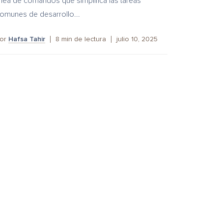
ínea de comandos que simplifica las tareas
omunes de desarrollo...
or
Hafsa Tahir
8
min de lectura
julio 10, 2025