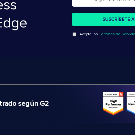
ess
Edge
Acepto los
Términos de Servici
trado según G2