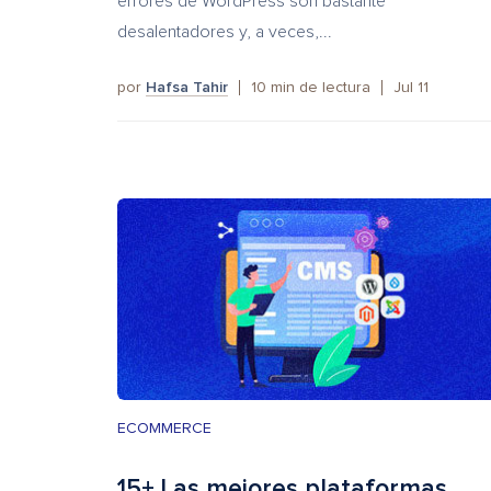
errores de WordPress son bastante
desalentadores y, a veces,...
por
Hafsa Tahir
10
min de lectura
Jul 11
ECOMMERCE
15+ Las mejores plataformas