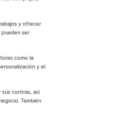
rabajos y ofrecer
s
pueden ser
ctores como la
personalización y el
 sus contras, así
 negocio. También