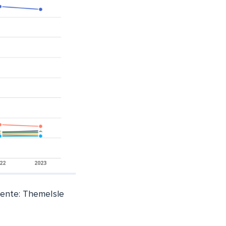
uente: ThemeIsle