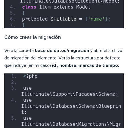
Illuminate\Database\Eloquent\Model;
class
 Item extends Model
{
protected 
$fillable
 = 
[
'name'
]
;
}
Cómo crear la migración
Ve a la carpeta
base de datos/migración
y abre el archivo
de migración del elemento. Verás la estructura por defecto
que incluye (en mi caso)
id , nombre, marcas de tiempo.
<
?php
use 
Illuminate\Support\Facades\Schema;
use 
Illuminate\Database\Schema\Blueprin
t;
use 
Illuminate\Database\Migrations\Migr