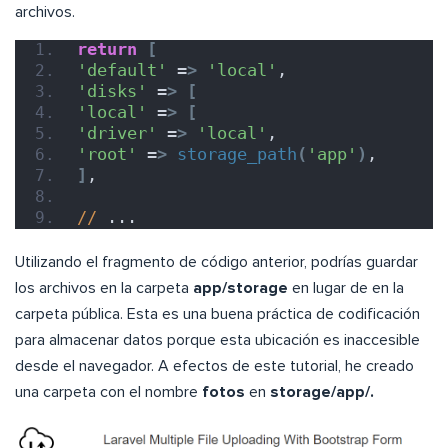
archivos.
return
[
'default'
 =
>
'local'
,
'disks'
 =
>
[
'local'
 =
>
[
'driver'
 =
>
'local'
,
'root'
 =
>
storage_path
(
'app'
)
,
]
,
//
 ...
Utilizando el fragmento de código anterior, podrías guardar
los archivos en la carpeta
app/storage
en lugar de en la
carpeta pública. Esta es una buena práctica de codificación
para almacenar datos porque esta ubicación es inaccesible
desde el navegador. A efectos de este tutorial, he creado
una carpeta con el nombre
fotos
en
storage/app/.