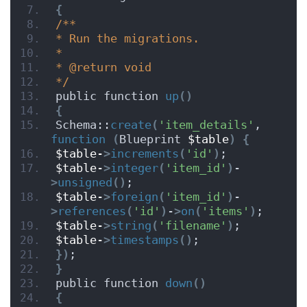
{
/**
* Run the migrations.
*
* @return void
*/
public function 
up
()
{
Schema::
create
(
'item_details'
, 
function
(
Blueprint 
$table
)
{
$table-
>
increments
(
'id'
)
;
$table-
>
integer
(
'item_id'
)
-
>
unsigned
()
;
$table-
>
foreign
(
'item_id'
)
-
>
references
(
'id'
)
-
>
on
(
'items'
)
;
$table-
>
string
(
'filename'
)
;
$table-
>
timestamps
()
;
})
;
}
public function 
down
()
{