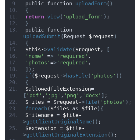
public function 
uploadForm
()
{
return
view
(
'upload_form'
)
;
}
public function 
uploadSubmit
(
Request 
$request
)
{
$this-
>
validate
(
$request
, 
[
'name'
 =
>
'required'
,
'photos'
=
>
'required'
,
])
;
if
(
$request-
>
hasFile
(
'photos'
))
{
$allowedfileExtension
=
[
'pdf'
,
'jpg'
,
'png'
,
'docx'
]
;
$files
 = 
$request-
>
file
(
'photos'
)
;
foreach
(
$files
 as 
$file
){
$filename
 = 
$file-
>
getClientOriginalName
()
;
$extension
 = 
$file-
>
getClientOriginalExtension
()
;