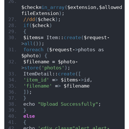
$check
=
in_array
(
$extension
,
$allowed
fileExtension
)
;
//dd
(
$check
)
;
if
(
$check
)
{
$items
= Item::
create
(
$request-
>
all
())
;
foreach
(
$request-
>
photos as 
$photo
)
{
$filename
 = 
$photo-
>
store
(
'photos'
)
;
ItemDetail::
create
([
'item_id'
 =
>
$items-
>
id,
'filename'
 =
>
$filename
])
;
}
echo 
"Upload Successfully"
;
}
else
{
echo 
'<div class="alert alert-