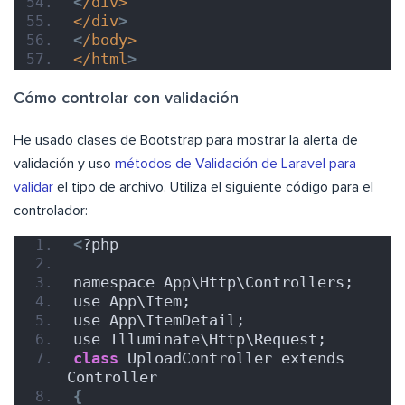
<
/div>
</div
>
<
/body>
</html
>
Cómo controlar con validación
He usado clases de Bootstrap para mostrar la alerta de
validación y uso
métodos de Validación de Laravel para
validar
el tipo de archivo. Utiliza el siguiente código para el
controlador:
<
?php
namespace App\Http\Controllers;
use App\Item;
use App\ItemDetail;
use Illuminate\Http\Request;
class
 UploadController extends 
Controller
{