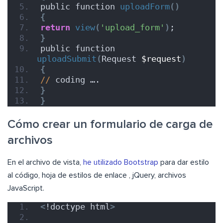
public function 
uploadForm
()
{
return
view
(
'upload_form'
)
;
}
public function 
uploadSubmit
(
Request 
$request
)
{
//
 coding ….
}
}
Cómo crear un formulario de carga de
archivos
En el archivo de vista,
he utilizado Bootstrap
para dar estilo
al código, hoja de estilos de enlace , jQuery, archivos
JavaScript.
<
!doctype html
>