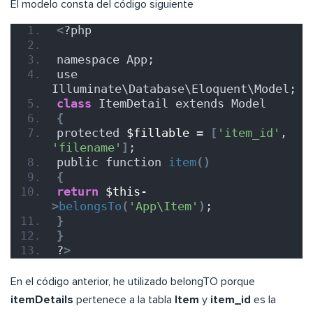
El modelo consta del código siguiente
<
?php
namespace App;
use 
Illuminate\Database\Eloquent\Model;
class
 ItemDetail extends Model
{
protected 
$fillable
 = 
[
'item_id'
, 
'filename'
]
;
public function 
item
()
{
return
$this-
>
belongsTo
(
'App\Item'
)
;
}
}
?
>
En el código anterior, he utilizado belongTO porque
itemDetails
pertenece a la tabla
Item
y
item_id
es la