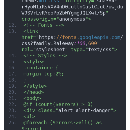
theme.
min
.
css
" integrity="
sha384-
rHyoN1iRsVXV4nD0JutlnGaslCJuC7uwjdu
W9SVrLvRYooPp2bWYgmgJQIXwl/Sp
" 
crossorigin="
anonymous
">
<!-- Fonts -->
<link 
href="
https:
//fonts
.
googleapis
.
com
/
css?family=Raleway
:100
,
600
" 
rel="
stylesheet
" type="
text/css
">
<!-- Styles -->
<style>
.container {
margin-top:2%;
}
</style>
</head>
<body>
@if (count($errors) > 0)
<div class="
alert alert-danger
">
<ul>
@foreach ($errors->all() as 
$error)