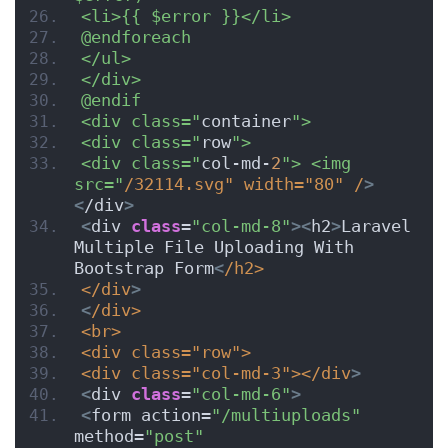
<li>{{ $error }}</li>
@endforeach
</ul>
</div>
@endif
<div class="
container
">
<div class="
row
">
<div class="
col-md-
2
"> <img 
src="
/32114.svg" width="80" /
>
<
/div
>
<
div 
class
=
"col-md-8"
><
h2
>
Laravel 
Multiple File Uploading With 
Bootstrap Form
<
/h2>
</div
>
<
/div>
<br>
<div class="row">
<div class="col-md-3"></div
>
<
div 
class
=
"col-md-6"
>
<
form action=
"/multiuploads"
method=
"post"