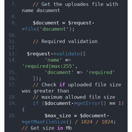
//
 Get the uploades file with 
name document
$document
 = 
$request-
>
file
(
'document'
)
;
//
 Required validation
$request-
>
validate
([
'name'
 =
>
'required|max:255'
,
'document'
 =
>
'required'
])
;
//
 Check 
if
 uploaded file size 
was greater than
//
 maximum allowed file size
if
(
$document-
>
getError
()
 == 
1
)
{
$max_size
 = 
$document-
>
getMaxFileSize
()
/ 1024 /
1024
;  
//
 Get size 
in
 Mb