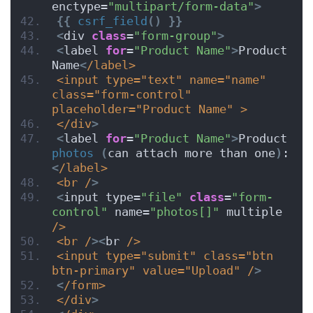
enctype=
"multipart/form-data"
>
{{
csrf_field
()
}}
<
div 
class
=
"form-group"
>
<
label 
for
=
"Product Name"
>
Product 
Name
<
/label>
<input type="text" name="name" 
class="form-control"  
placeholder="Product Name" >
</div
>
<
label 
for
=
"Product Name"
>
Product 
photos
(
can attach more than one
)
:
<
/label>
<br /
>
<
input type=
"file"
class
=
"form-
control"
 name=
"photos[]"
 multiple 
/>
<br /
><
br 
/>
<input type="submit" class="btn 
btn-primary" value="Upload" /
>
<
/form>
</div
>