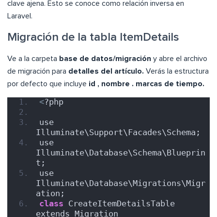
clave ajena. Esto se conoce como relación inversa en
Laravel.
Migración de la tabla ItemDetails
Ve a la carpeta
base de datos/migración
y abre el archivo
de migración para
detalles del artículo.
Verás la estructura
por defecto que incluye
id , nombre . marcas de tiempo.
<
?php
use 
Illuminate\Support\Facades\Schema;
use 
Illuminate\Database\Schema\Blueprin
t;
use 
Illuminate\Database\Migrations\Migr
ation;
class
 CreateItemDetailsTable 
extends Migration