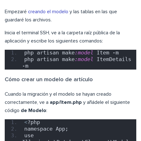
Empezaré
creando el modelo
y las tablas en las que
guardaré los archivos.
Inicia el terminal SSH, ve a la carpeta raíz pública de la
aplicación y escribe los siguientes comandos:
php artisan make
:model
 Item -m
php artisan make
:model
 ItemDetails 
-m
Cómo crear un modelo de artículo
Cuando la migración y el modelo se hayan creado
correctamente, ve a
app/Item.php
y añádele el siguiente
código
de Modelo
:
<
?php
namespace App;
use 