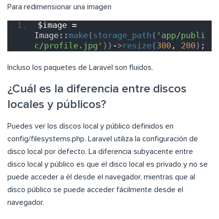
Para redimensionar una imagen
$image
 = 
Image::
make
(
storage_path
(
'app/publi
c/profile.jpg'
))
-
>
resize
(
300
, 
200
)
;
Incluso los paquetes de Laravel son fluidos.
¿Cuál es la diferencia entre discos
locales y públicos?
Puedes ver los discos local y público definidos en
config/filesystems.php. Laravel utiliza la configuración de
disco local por defecto. La diferencia subyacente entre
disco local y público es que el disco local es privado y no se
puede acceder a él desde el navegador, mientras que al
disco público se puede acceder fácilmente desde el
navegador.