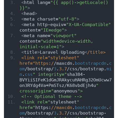
<
html lang=
"{{ app()->getLocale() 
}}"
>
<
head
>
<
meta charset=
"utf-8"
>
<
meta http-equiv=
"X-UA-Compatible"
content=
"IE=edge"
>
<
meta name=
"viewport"
content=
"width=device-width, 
initial-scale=1"
>
<
title
>
Laravel Uploading
<
/title>
<link rel="stylesheet" 
href="https:/
/maxcdn.
bootstrapcdn
.
c
om
/bootstrap/
3
.
3.7
/css/bootstrap.
mi
n
.
css
" integrity="
sha384-
BVYiiSIFeK1dGmJRAkycuHAHRg32OmUcww7
on3RYdg4Va+PmSTsz/K68vbdEjh4u
" 
crossorigin="
anonymous
">
<!-- Optional theme -->
<link rel="
stylesheet
" 
href="
https:
//maxcdn
.
bootstrapcdn
.
c
om
/bootstrap/
3
.
3.7
/css/bootstrap-