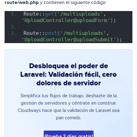
route/web.php
y contienen el siguiente código:
Route::
get
(
'/multiuploads'
, 
'UploadController@uploadForm'
)
;
Route::
post
(
'/multiuploads'
, 
'UploadController@uploadSubmit'
)
;
Desbloquea el poder de
Laravel: Validación fácil, cero
dolores de servidor
Simplifica tus flujos de trabajo, deshazte de la
gestión de servidores y céntrate en construir.
Cloudways hace que la validación de Laravel sea
pan comido.
¡Prueba 3 días gratis!