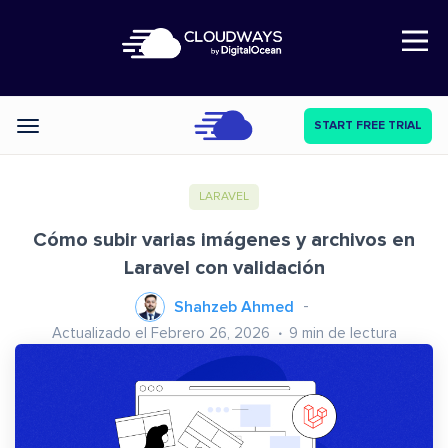
Open Nav
START FREE TRIAL
Categories
LARAVEL
Cómo subir varias imágenes y archivos en
Laravel con validación
Shahzeb Ahmed
Actualizado el Febrero 26, 2026
9
min de lectura