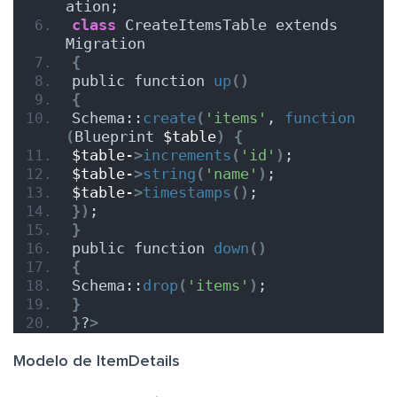
ation;
class
 CreateItemsTable extends 
Migration
{
public function 
up
()
{
Schema::
create
(
'items'
, 
function
(
Blueprint 
$table
)
{
$table-
>
increments
(
'id'
)
;
$table-
>
string
(
'name'
)
;
$table-
>
timestamps
()
;
})
;
}
public function 
down
()
{
Schema::
drop
(
'items'
)
;
}
}
?
>
Modelo de ItemDetails