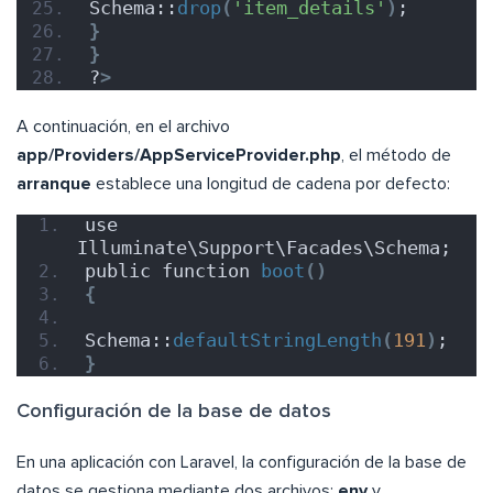
Schema::
drop
(
'item_details'
)
;
}
}
?
>
A continuación, en el archivo
app/Providers/AppServiceProvider.php
, el método de
arranque
establece una longitud de cadena por defecto:
use 
Illuminate\Support\Facades\Schema;
public function 
boot
()
{
Schema::
defaultStringLength
(
191
)
;
}
Configuración de la base de datos
En una aplicación con Laravel, la configuración de la base de
datos se gestiona mediante dos archivos:
env
y