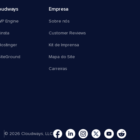
oudways
Empresa
WP Engine
Sobre nós
insta
Customer Reviews
ostinger
Kit de Imprensa
SiteGround
Mapa do Site
Carreiras
© 2026 Cloudways, LLC