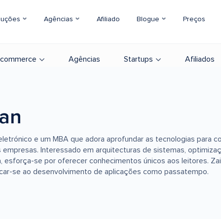
luções
Agências
Afiliado
Blogue
Preços
-commerce
Agências
Startups
Afiliados
ran
eletrónico e um MBA que adora aprofundar as tecnologias para c
as empresas. Interessado em arquitecturas de sistemas, optimiza
 esforça-se por oferecer conhecimentos únicos aos leitores. Zai
icar-se ao desenvolvimento de aplicações como passatempo.