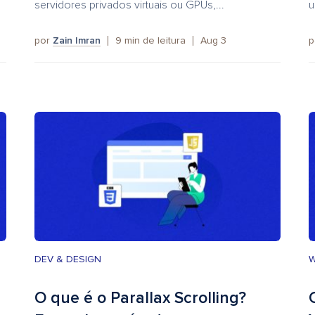
servidores privados virtuais ou GPUs,...
u
por
Zain Imran
9
min de leitura
Aug 3
p
DEV & DESIGN
O que é o Parallax Scrolling?