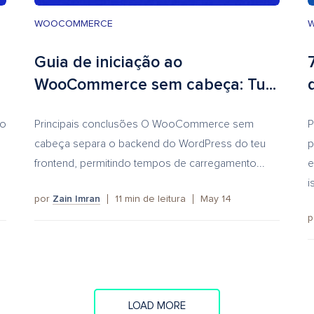
WOOCOMMERCE
Guia de iniciação ao
WooCommerce sem cabeça: Tu...
no
Principais conclusões O WooCommerce sem
P
cabeça separa o backend do WordPress do teu
p
frontend, permitindo tempos de carregamento...
e
i
por
Zain Imran
11
min de leitura
May 14
p
LOAD MORE