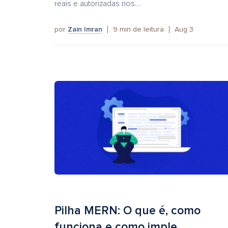
reais e autorizadas nos...
por
Zain Imran
9
min de leitura
Aug 3
Pilha MERN: O que é, como
funciona e como imple...