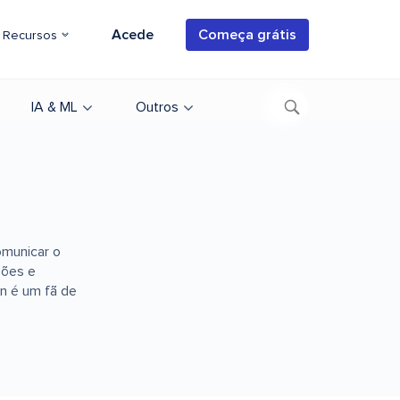
Acede
Começa grátis
Recursos
IA & ML
Outros
omunicar o
ções e
n é um fã de