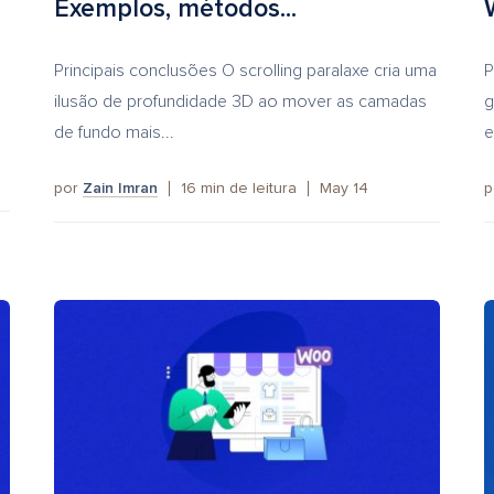
Exemplos, métodos...
Principais conclusões O scrolling paralaxe cria uma
P
ilusão de profundidade 3D ao mover as camadas
g
de fundo mais...
e
por
Zain Imran
16
min de leitura
May 14
p