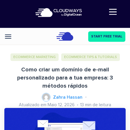
Abre a navegação
START FREE TRIAL
Categories
ECOMMERCE MARKETING
ECOMMERCE TIPS & TUTORIALS
Como criar um domínio de e-mail
personalizado para a tua empresa: 3
métodos rápidos
Zahra Hassan
Atualizado em Maio 12, 2026
13
min de leitura