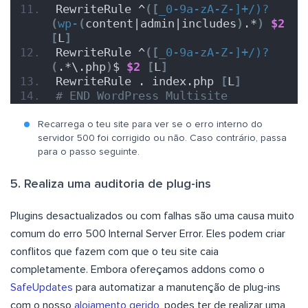
RewriteRule ^
([
_0-9a-zA-Z-]+/)?
(
wp-
(
content|admin|includes
)
.*
)
$2
[
L
]
RewriteRule ^
([
_0-9a-zA-Z-]+/)?
(
.*\.php
)
$ 
$2
[
L
]
RewriteRule . index.php 
[
L
]
# END WordPress Multisite
Recarrega o teu site para ver se o erro interno do
servidor 500 foi corrigido ou não. Caso contrário, passa
para o passo seguinte.
5. Realiza uma auditoria de plug-ins
Plugins desactualizados ou com falhas são uma causa muito
comum do erro 500 Internal Server Error. Eles podem criar
conflitos que fazem com que o teu site caia
completamente. Embora ofereçamos addons como o
SafeUpdates
para automatizar a manutenção de plug-ins
com o nosso
alojamento gerido
, podes ter de realizar uma