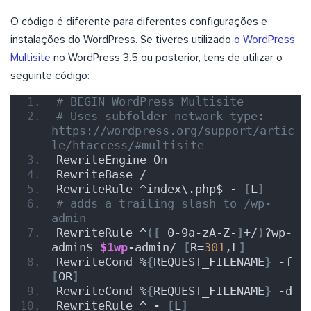
O código é diferente para diferentes configurações e
instalações do WordPress. Se tiveres utilizado
o WordPress
Multisite
no WordPress 3.5 ou posterior, tens de utilizar o
seguinte código:
# BEGIN WordPress Multisite
# Uses subfolder network type: 
https://wordpress.org/support/artic
le/htaccess/#multisite
RewriteEngine On
RewriteBase /
RewriteRule ^index\.php$ - 
[
L
]
# adds a trailing slash to /wp-
admin
RewriteRule ^
([
_0-9a-zA-Z-
]
+/
)
?wp-
admin$ 
$1wp
-admin/ 
[
R=
301
,L
]
RewriteCond %
{
REQUEST_FILENAME
}
 -f 
[
OR
]
RewriteCond %
{
REQUEST_FILENAME
}
 -d
RewriteRule ^ - 
[
L
]