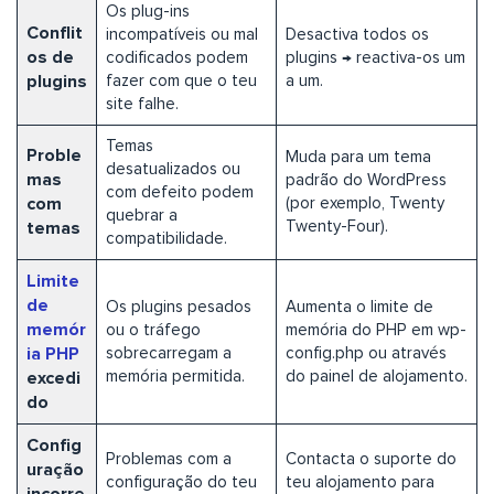
Os plug-ins
Conflit
incompatíveis ou mal
Desactiva todos os
os de
codificados podem
plugins → reactiva-os um
plugins
fazer com que o teu
a um.
site falhe.
Temas
Proble
Muda para um tema
desatualizados ou
mas
padrão do WordPress
com defeito podem
com
(por exemplo, Twenty
quebrar a
Twenty-Four).
temas
compatibilidade.
Limite
de
Os plugins pesados
Aumenta o limite de
memór
ou o tráfego
memória do PHP em wp-
ia PHP
sobrecarregam a
config.php ou através
memória permitida.
do painel de alojamento.
excedi
do
Config
Problemas com a
Contacta o suporte do
uração
configuração do teu
teu alojamento para