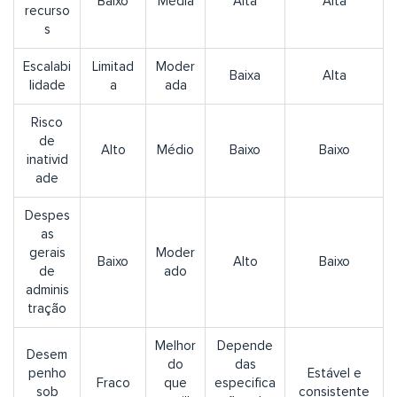
Baixo
Média
Alta
Alta
recurso
s
Escalabi
Limitad
Moder
Baixa
Alta
lidade
a
ada
Risco
de
Alto
Médio
Baixo
Baixo
inativid
ade
Despes
as
gerais
Moder
Baixo
Alto
Baixo
de
ado
adminis
tração
Melhor
Depende
Desem
do
das
penho
Estável e
Fraco
que
especifica
sob
consistente