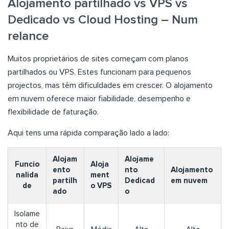
Alojamento partilhado vs VPS vs
Dedicado vs Cloud Hosting – Num
relance
Muitos proprietários de sites começam com planos
partilhados ou VPS. Estes funcionam para pequenos
projectos, mas têm dificuldades em crescer. O alojamento
em nuvem oferece maior fiabilidade, desempenho e
flexibilidade de faturação.
Aqui tens uma rápida comparação lado a lado:
Alojam
Alojame
Funcio
Aloja
ento
nto
Alojamento
nalida
ment
partilh
Dedicad
em nuvem
de
o VPS
ado
o
Isolame
nto de