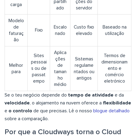
partilh
ções do
carga
ado
servidor
Modelo
de
Escalo
Custo fixo
Baseado na
Fixo
faturaç
nado
elevado
utilização
ão
Aplica
Sites
Termos de
ções
Sistemas
pessoai
dimensionam
Melhor
de
regulame
s ou de
ento e
para
taman
ntados ou
passat
comércio
ho
antigos
empo
eletrónico
médio
Se o teu negócio depende do
tempo de atividade
e da
velocidade
, o alojamento na nuvem oferece a
flexibilidade
e
o controlo
de que precisas. Lê o nosso
blogue detalhado
sobre a comparação.
Por que a Cloudways torna o Cloud