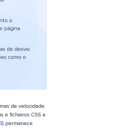
as
nto o
e página
sas de desvio
ções como o
mas de velocidade.
s e ficheiros CSS e
B)
permanece