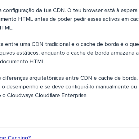
 configuração da tua CDN. O teu browser está à espera 
umento HTML antes de poder pedir esses activos em cach
HTML.
nça entre uma CDN tradicional e o cache de borda é o qu
uivos estáticos, enquanto o cache de borda armazena a p
io documento HTML.
s diferenças arquitetônicas entre CDN e cache de borda
ta o desempenho e se deve configurá-lo manualmente ou
o Cloudways Cloudflare Enterprise.
ge Caching?