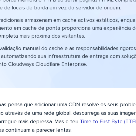
 borda melhora o TTFB ao servir páginas HTML complet
e de locais de borda em vez do servidor de origem.
adicionais armazenam em cache activos estáticos, enqua
nto em cache de ponta proporciona uma experiência d
ompleta mais próxima dos visitantes.
nvalidação manual do cache e as responsabilidades rigoro
 automatizando sua infraestrutura de entrega com solu
o Cloudways Cloudflare Enterprise.
oas pensa que adicionar uma CDN resolve os seus proble
o através de uma rede global, descarrega as suas imagen
arregue mais depressa. Mas o teu
Time to First Byte (TTF
as continuam a parecer lentas.