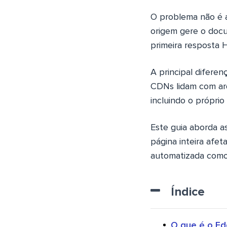
O problema não é a
origem gere o doc
primeira resposta 
A principal difere
CDNs lidam com arq
incluindo o própr
Este guia aborda a
página inteira afe
automatizada como 
Índice
O que é o Ed