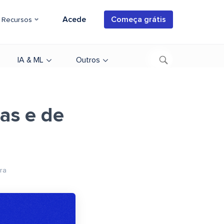
Acede
Começa grátis
Recursos
IA & ML
Outros
as e de
ura