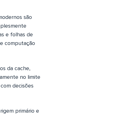
 modernos são
implesmente
s e folhas de
 de computação
os da cache,
tamente no limite
 com decisões
rigem primário e