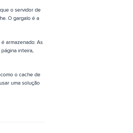
que o servidor de
e. O gargalo é a
e é armazenado: As
ágina inteira,
, como o cache de
 usar uma solução