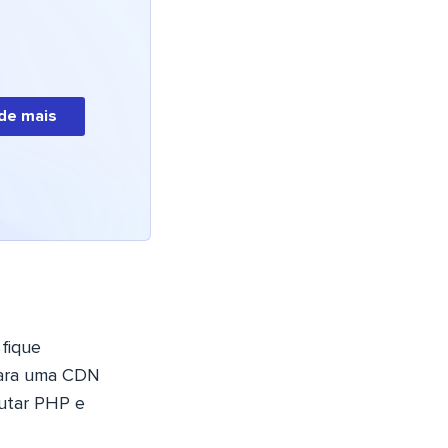
de mais
fique
para uma CDN
cutar PHP e