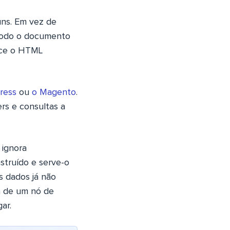
uns. Em vez de
 todo o documento
ece o HTML
ress
ou
o Magento
.
rs e consultas a
 ignora
struído e serve-o
s dados já não
em de um nó de
ar.