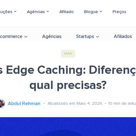
luções
Agências
Afiliado
Blogue
Preços
-commerce
Agências
Startups
Afiliados
IAAS
 Edge Caching: Diferenç
qual precisas?
Abdul Rehman
Atualizado em Maio 4, 2026
10
min de leit