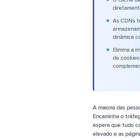
O cache de
diretament
As CDNs tr
armazename
dinâmica c
Elimina a i
de cookies
complement
A maioria das pess
Encaminha o tráfeg
espera que tudo c
elevado e as págin