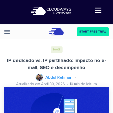
Abre a navegação
START FREE TRIAL
Categories
IAAS
IP dedicado vs. IP partilhado: impacto no e-
mail, SEO e desempenho
Abdul Rehman
Atualizado em Abril 30, 2026
10
min de leitura