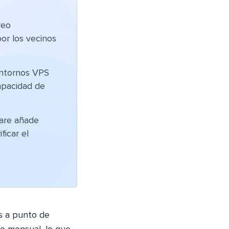
reo
por los vecinos
entornos VPS
capacidad de
lare añade
ficar el
s a punto de