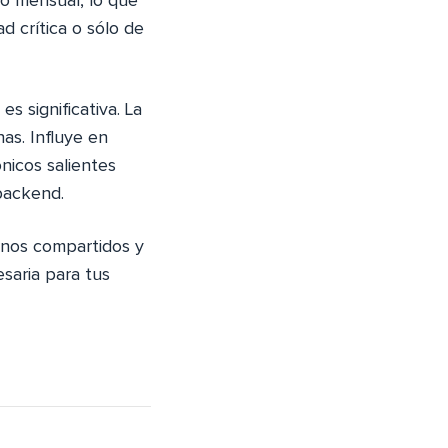
io mensual, lo que
d crítica o sólo de
s significativa. La
as. Influye en
nicos salientes
backend.
rnos compartidos y
saria para tus