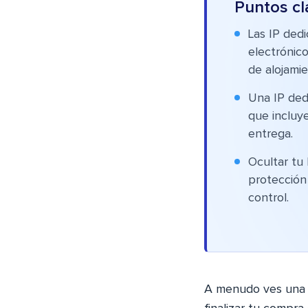
Puntos cl
Las IP dedi
electrónico
de alojami
Una IP ded
que incluye
entrega.
Ocultar tu
protección 
control.
A menudo ves una 