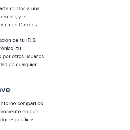
partamentos a una
o allí, y el
ción con Correos.
ción de tu IP. Si
rónico, tu
s por otros usuarios
dad de cualquier
ave
 entorno compartido
el momento en que
dor específicas.