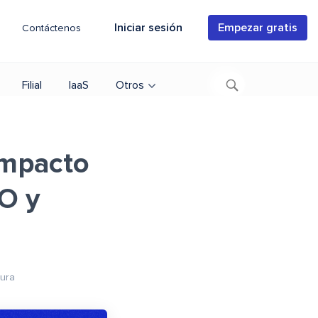
Iniciar sesión
Empezar gratis
Contáctenos
Filial
IaaS
Otros
impacto
EO y
tura