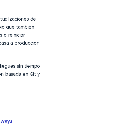
tualizaciones de
ipio que también
 o reiniciar
 pasa a producción
liegues sin tiempo
ón basada en Git y
udways