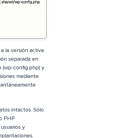
a la versión activa
sión separada en
n (wp-config.php) y
rsiones mediante
nstantáneamente
atos intactos. Sólo
go PHP
 usuarios y
mplantaciones.