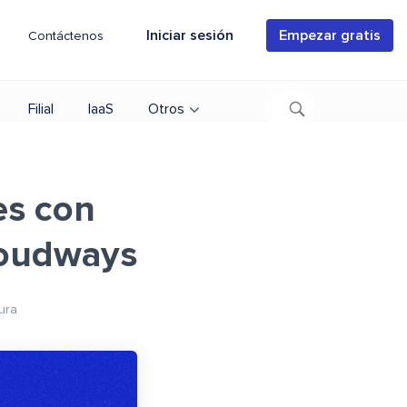
Iniciar sesión
Empezar gratis
Contáctenos
Filial
IaaS
Otros
es con
loudways
ura