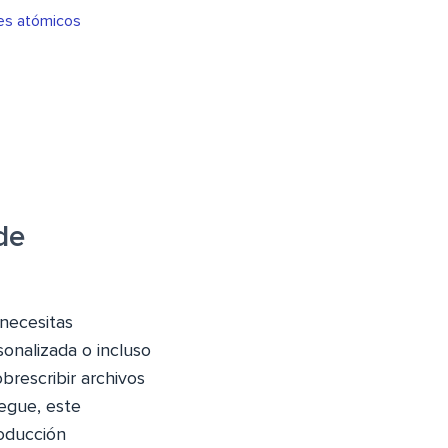
ues atómicos
de
 necesitas
onalizada o incluso
obrescribir archivos
iegue, este
oducción