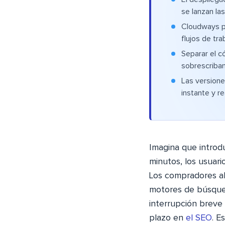
se lanzan la
Cloudways p
flujos de tr
Separar el c
sobrescriban
Las versione
instante y re
Imagina que introdu
minutos, los usuar
Los compradores aba
motores de búsqued
interrupción breve 
plazo en
el SEO
. E