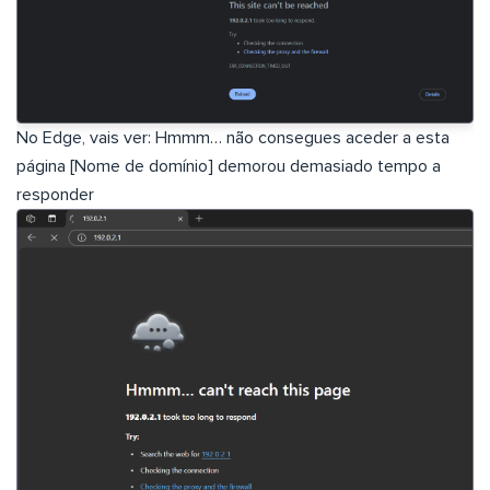
No Edge, vais ver: Hmmm… não consegues aceder a esta
página [Nome de domínio] demorou demasiado tempo a
responder