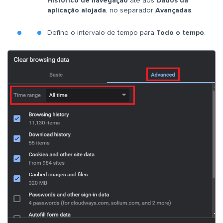
Histórico de navegação
até aos
Dados da
aplicação alojada
, no separador
Avançadas
.
Define o intervalo de tempo para
Todo o tempo
.