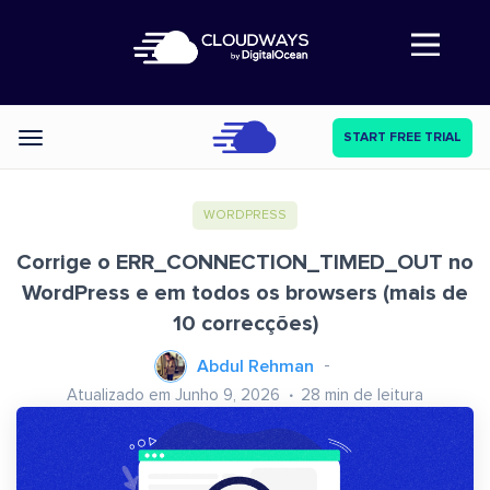
Abre a navegação
START FREE TRIAL
Categories
WORDPRESS
Corrige o ERR_CONNECTION_TIMED_OUT no
WordPress e em todos os browsers (mais de
10 correcções)
Abdul Rehman
Atualizado em Junho 9, 2026
28
min de leitura