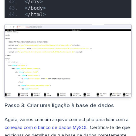
<
/div
>
<
/body
>
<
/html
>
Passo 3: Criar uma ligação à base de dados
Agora, vamos criar um arquivo connect.php para lidar com a
conexão com o banco de dados MySQL
. Certifica-te de que
adicionas os detalhes da tua base de dados corretamente,