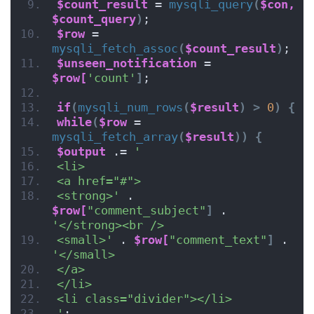
$count_result
 = 
mysqli_query
(
$con,
$count_query
)
;
$row
 = 
mysqli_fetch_assoc
(
$count_result
)
;
$unseen_notification
 = 
$row[
'count'
]
;
if
(
mysqli_num_rows
(
$result
)
>
0
)
{
while
(
$row
 = 
mysqli_fetch_array
(
$result
))
{
$output
 .= 
'
<li>
<a href="#">
<strong>'
 . 
$row[
"comment_subject"
]
 . 
'</strong><br />
<small>'
 . 
$row[
"comment_text"
]
 . 
'</small>
</a>
</li>
<li class="divider"></li>
'
;