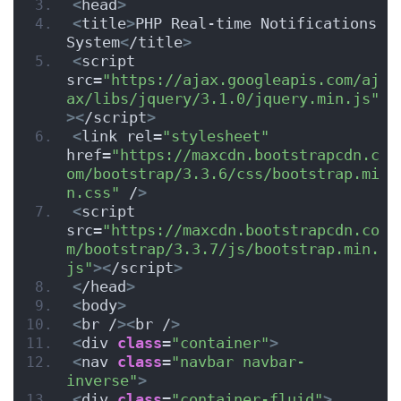
<
head
>
<
title
>
PHP Real-time Notifications 
System
<
/title
>
<
script 
src=
"https://ajax.googleapis.com/aj
ax/libs/jquery/3.1.0/jquery.min.js"
><
/script
>
<
link rel=
"stylesheet"
href=
"https://maxcdn.bootstrapcdn.c
om/bootstrap/3.3.6/css/bootstrap.mi
n.css"
 /
>
<
script 
src=
"https://maxcdn.bootstrapcdn.co
m/bootstrap/3.3.7/js/bootstrap.min.
js"
><
/script
>
<
/head
>
<
body
>
<
br /
><
br /
>
<
div 
class
=
"container"
>
<
nav 
class
=
"navbar navbar-
inverse"
>
<
div 
class
=
"container-fluid"
>