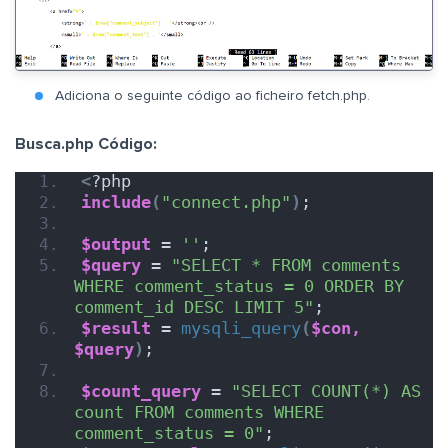
Adiciona o seguinte código ao ficheiro fetch.php.
Busca.php Código:
<
?php
include
(
"connect.php"
)
;
$output
 = 
''
;
$query
 = 
"SELECT * FROM comments 
WHERE comment_status = 0 ORDER BY 
comment_id DESC LIMIT 5"
;
$result
 = 
mysqli_query
(
$con,
$query
)
;
$count_query
 = 
"SELECT COUNT(*) AS 
count FROM comments WHERE 
comment_status = 0"
;