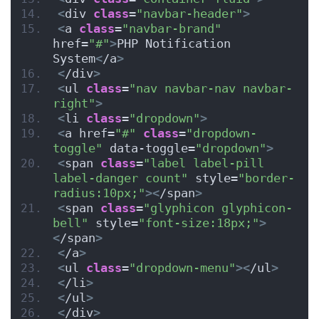
<
div 
class
=
"navbar-header"
>
<
a 
class
=
"navbar-brand"
href=
"#"
>
PHP Notification 
System
<
/a
>
<
/div
>
<
ul 
class
=
"nav navbar-nav navbar-
right"
>
<
li 
class
=
"dropdown"
>
<
a href=
"#"
class
=
"dropdown-
toggle"
 data-toggle=
"dropdown"
>
<
span 
class
=
"label label-pill 
label-danger count"
 style=
"border-
radius:10px;"
><
/span
>
<
span 
class
=
"glyphicon glyphicon-
bell"
 style=
"font-size:18px;"
>
<
/span
>
<
/a
>
<
ul 
class
=
"dropdown-menu"
><
/ul
>
<
/li
>
<
/ul
>
<
/div
>