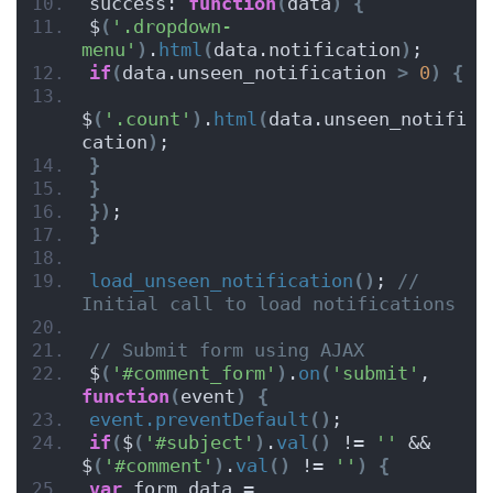
success: 
function
(
data
)
{
$
(
'.dropdown-
menu'
)
.
html
(
data.notification
)
;
if
(
data.unseen_notification 
>
0
)
{
$
(
'.count'
)
.
html
(
data.unseen_notifi
cation
)
;
}
}
})
;
}
load_unseen_notification
()
; 
// 
Initial call to load notifications
// Submit form using AJAX
$
(
'#comment_form'
)
.
on
(
'submit'
, 
function
(
event
)
{
event.preventDefault
()
;
if
(
$
(
'#subject'
)
.
val
()
 != 
''
 && 
$
(
'#comment'
)
.
val
()
 != 
''
)
{
var
 form_data = 