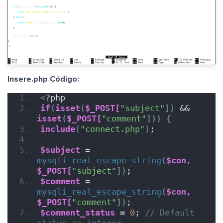
Insere.php Código:
<
?php
if
(
isset
(
$_POST[
"subject"
])
 && 
isset
(
$_POST[
"comment"
]))
{
include
(
"connect.php"
)
;
$subject
 = 
mysqli_real_escape_string
(
$con,
$_POST[
"subject"
])
;
$comment
 = 
mysqli_real_escape_string
(
$con,
$_POST[
"comment"
])
;
$comment_status
 = 
0
; 
// Default 