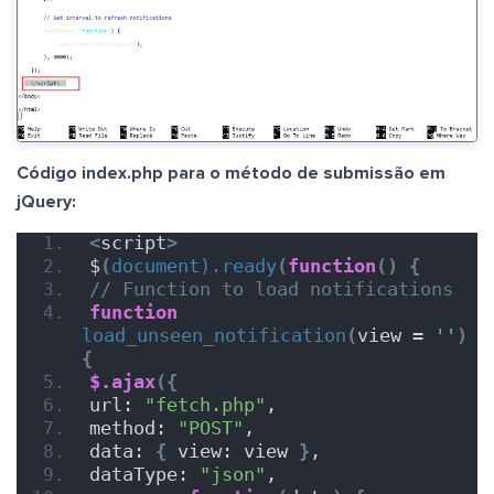
Código index.php para o método de submissão em
jQuery:
<
script
>
$
(
document).ready
(
function
()
{
// Function to load notifications
function
load_unseen_notification
(
view = 
''
)
{
$.ajax
({
url: 
"fetch.php"
,
method: 
"POST"
,
data: 
{
 view: view 
}
,
dataType: 
"json"
,