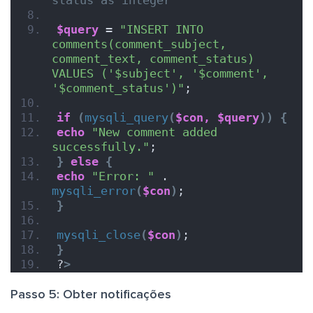
status as integer
$query
 = 
"INSERT INTO 
comments(comment_subject, 
comment_text, comment_status) 
VALUES ('$subject', '$comment', 
'$comment_status')"
;
if
(
mysqli_query
(
$con,
$query
))
{
echo
"New comment added 
successfully."
;
}
else
{
echo
"Error: "
 . 
mysqli_error
(
$con
)
;
}
mysqli_close
(
$con
)
;
}
?
>
Passo 5: Obter notificações