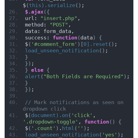
$
(
this).serialize
()
;
$.ajax
({
url: 
"insert.php"
,
method: 
"POST"
,
data: form_data,
success: 
function
(
data
)
{
$
(
'#comment_form'
)[
0].reset
()
;
load_unseen_notification
()
;
}
})
;
}
else
{
alert
(
"Both Fields are Required"
)
;
}
})
;
// Mark notifications as seen on 
dropdown click
$
(
document).on
(
'click'
, 
'.dropdown-toggle'
, 
function
()
{
$
(
'.count'
)
.
html
(
''
)
;
load_unseen_notification
(
'yes'
)
;