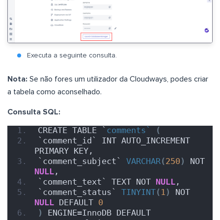
Executa a seguinte consulta.
Nota:
Se não fores um utilizador da Cloudways, podes criar
a tabela como aconselhado.
Consulta SQL:
CREATE TABLE `
comments`
(
`comment_id` INT AUTO_INCREMENT 
PRIMARY KEY,
`comment_subject` 
VARCHAR
(
250
)
 NOT 
NULL
,
`comment_text` TEXT NOT 
NULL
,
`comment_status` 
TINYINT
(
1
)
 NOT 
NULL
 DEFAULT 
0
)
 ENGINE=InnoDB DEFAULT 