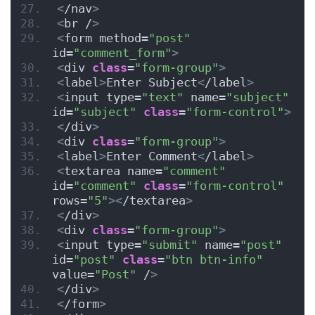
<
/nav
>
<
br /
>
<
form method=
"post"
id=
"comment_form"
>
<
div 
class
=
"form-group"
>
<
label
>
Enter Subject
<
/label
>
<
input type=
"text"
 name=
"subject"
id=
"subject"
class
=
"form-control"
>
<
/div
>
<
div 
class
=
"form-group"
>
<
label
>
Enter Comment
<
/label
>
<
textarea name=
"comment"
id=
"comment"
class
=
"form-control"
rows=
"5"
><
/textarea
>
<
/div
>
<
div 
class
=
"form-group"
>
<
input type=
"submit"
 name=
"post"
id=
"post"
class
=
"btn btn-info"
value=
"Post"
 /
>
<
/div
>
<
/form
>