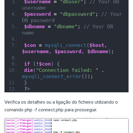
$username
 = 
"dbuser"
; 
// Your DB 
username
$password
 = 
"dbpassword"
; 
// Your 
DB password
$dbname
 = 
"dbname"
; 
// Your DB 
name
$con
 = 
mysqli_connect
(
$host,
$username,
$password,
$dbname
)
;
if
(
!
$con
)
{
die
(
"Connection failed: "
 . 
mysqli_connect_error
())
;
}
?
>
Verifica os detalhes ou a ligação do ficheiro utilizando o
comando php -f connect.php para prosseguir.