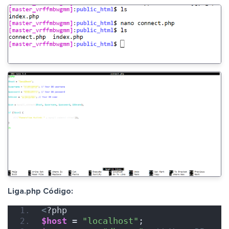
Liga.php Código:
<
?php
$host
 = 
"localhost"
;