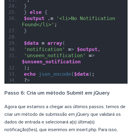
}
}
else
{
$output
 .= 
'<li>No Notification 
Found</li>'
;
}
$data
 = 
array
(
'notification'
 =
>
$output,
'unseen_notification'
 =
>
$unseen_notification
)
;
echo
json_encode
(
$data
)
;
?
>
Passo 6: Cria um método Submit em jQuery
Agora que estamos a chegar aos últimos passos, temos de
criar um método de submissão em jQuery que validará os
dados de entrada e selecionará a(s) última(s)
notificação(ões), que inserimos em insert.php. Para isso,