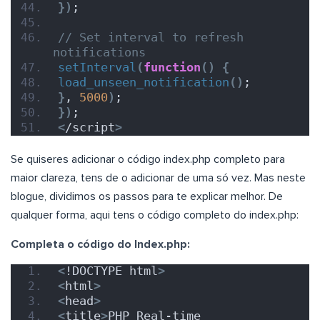
})
;
// Set interval to refresh 
notifications
setInterval
(
function
()
{
load_unseen_notification
()
;
}
, 
5000
)
;
})
;
<
/script
>
Se quiseres adicionar o código index.php completo para
maior clareza, tens de o adicionar de uma só vez. Mas neste
blogue, dividimos os passos para te explicar melhor. De
qualquer forma, aqui tens o código completo do index.php:
Completa o código do Index.php:
<
!DOCTYPE html
>
<
html
>
<
head
>
<
title
>
PHP Real-time 