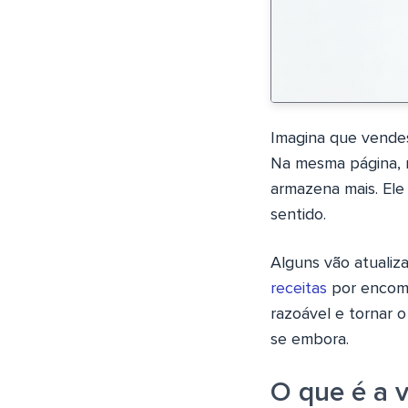
Imagina que vendes
Na mesma página, m
armazena mais. Ele
sentido.
Alguns vão atualiza
receitas
por encome
razoável e tornar o
se embora.
O que é a