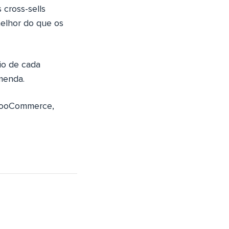
 cross-sells
elhor do que os
io de cada
menda.
 WooCommerce,