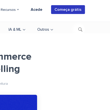
Acede
Começa grátis
Recursos
IA & ML
Outros
mmerce
lling
eitura