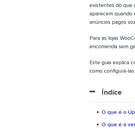
existentes do que c
aparecem quando o
anúncios pagos soz
Para as lojas WooC
encomenda sem gas
Este guia explica 
como configurá-las
Índice
O que é o U
O que é a v