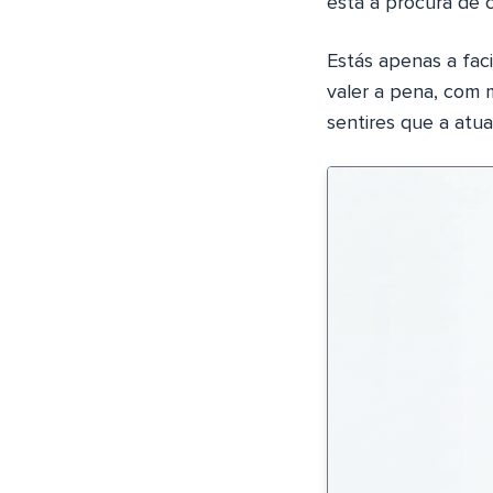
está à procura de 
Estás apenas a fac
valer a pena, com 
sentires que a atua