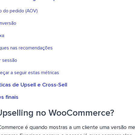
o do pedido (AOV)
onversão
xa
liques nas recomendações
r sessão
ar a seguir estas métricas
icas de Upsell e Cross-Sell
s finais
 Upselling no WooCommerce?
ommerce é quando mostras a um cliente uma versão mel