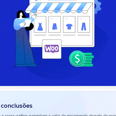
s conclusões
 e o cross-selling aumentam o valor da encomenda através da p