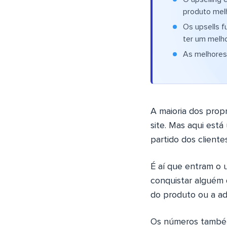
produto melh
Os upsells f
ter um melh
As melhores
A maioria dos propr
site. Mas aqui est
partido dos client
É aí que entram o u
conquistar alguém 
do produto ou a ad
Os números também 