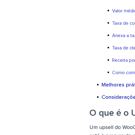
Valor médi
Taxa de c
Anexa a ta
Taxa de c
Receita po
Como começ
Melhores prát
Consideraçõe
O que é o
Um upsell do WooC