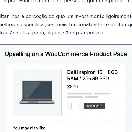
comprar. Funciona porque a pessoa já quer comprar algo.
ilitar-lhes a perceção de que um investimento ligeiramen
melhores especificações, mais funcionalidades e melhor q
lização vale a pena, alguns vão optar por ela.