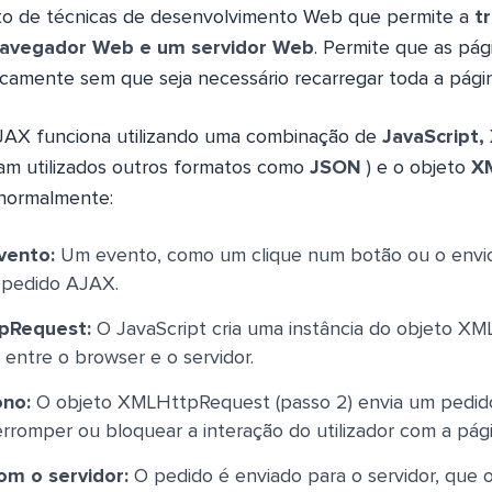
o de técnicas de desenvolvimento Web que permite a
t
navegador Web e um servidor Web
. Permite que as pá
icamente sem que seja necessário recarregar toda a págin
JAX funciona utilizando uma combinação de
JavaScript,
am utilizados outros formatos como
JSON
) e o objeto
X
 normalmente:
vento:
Um evento, como um clique num botão ou o envio
 pedido AJAX.
pRequest:
O JavaScript cria uma instância do objeto X
 entre o browser e o servidor.
ono:
O objeto XMLHttpRequest (passo 2) envia um pedido
erromper ou bloquear a interação do utilizador com a pág
m o servidor:
O pedido é enviado para o servidor, que 