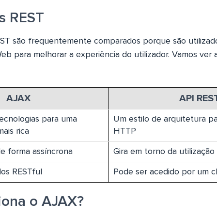
vs REST
ST são frequentemente comparados porque são utilizad
b para melhorar a experiência do utilizador. Vamos ver a
AJAX
API RES
ecnologias para uma
Um estilo de arquitetura pa
ais rica
HTTP
de forma assíncrona
Gira em torno da utilização
dos RESTful
Pode ser acedido por um c
iona o AJAX?