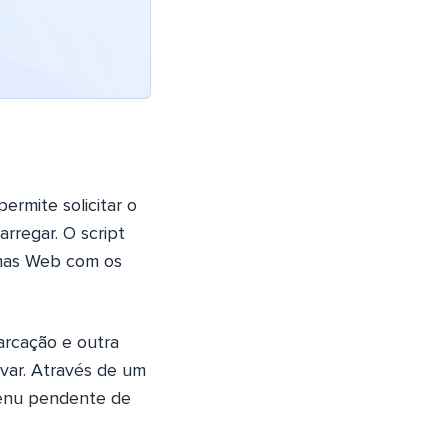
rmite solicitar o
rregar. O script
inas Web com os
arcação e outra
rvar. Através de um
 menu pendente de