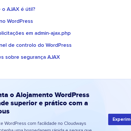
 o AJAX é útil?
X no WordPress
olicitações em admin-ajax.php
inel de controlo do WordPress
es sobre segurança AJAX
nta o Alojamento WordPress
ade superior e prático com a
ous
Experim
ite WordPress com facilidade no Cloudways
tenha uma hospedagem rápida e segura que