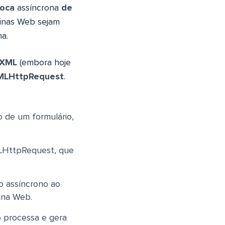
roca
assíncrona
de
ginas Web sejam
a.
 XML
(embora hoje
MLHttpRequest
.
 de um formulário,
MLHttpRequest, que
 assíncrono ao
ina Web.
o processa e gera