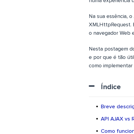
numa experiência de
Na sua essência, o
XMLHttpRequest. Es
o navegador Web e 
Nesta postagem do 
e por que é tão út
como implementar
Índice
Breve descri
API AJAX vs 
Como funcio