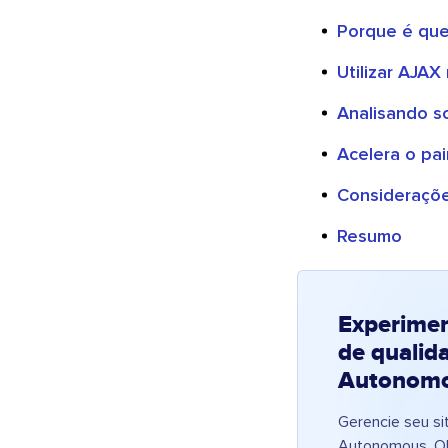
Porque é que
Utilizar AJA
Analisando s
Acelera o pa
Consideraçõ
Resumo
Experime
de qualid
Autonom
Gerencie seu s
Autonomous. Ob