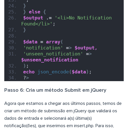
}
}
else
{
$output
 .= 
'<li>No Notification 
Found</li>'
;
}
$data
 = 
array
(
'notification'
 =
>
$output,
'unseen_notification'
 =
>
$unseen_notification
)
;
echo
json_encode
(
$data
)
;
?
>
Passo 6: Cria um método Submit em jQuery
Agora que estamos a chegar aos últimos passos, temos de
criar um método de submissão em jQuery que validará os
dados de entrada e selecionará a(s) última(s)
notificação(ões), que inserimos em insert.php. Para isso,