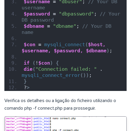
$username
 = 
"dbuser"
; 
// Your DB 
username
$password
 = 
"dbpassword"
; 
// Your 
DB password
$dbname
 = 
"dbname"
; 
// Your DB 
name
$con
 = 
mysqli_connect
(
$host,
$username,
$password,
$dbname
)
;
if
(
!
$con
)
{
die
(
"Connection failed: "
 . 
mysqli_connect_error
())
;
}
?
>
Verifica os detalhes ou a ligação do ficheiro utilizando o
comando php -f connect.php para prosseguir.