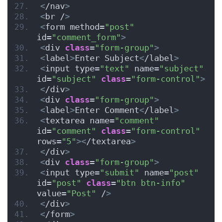
<
/nav
>
<
br /
>
<
form method=
"post"
id=
"comment_form"
>
<
div 
class
=
"form-group"
>
<
label
>
Enter Subject
<
/label
>
<
input type=
"text"
 name=
"subject"
id=
"subject"
class
=
"form-control"
>
<
/div
>
<
div 
class
=
"form-group"
>
<
label
>
Enter Comment
<
/label
>
<
textarea name=
"comment"
id=
"comment"
class
=
"form-control"
rows=
"5"
><
/textarea
>
<
/div
>
<
div 
class
=
"form-group"
>
<
input type=
"submit"
 name=
"post"
id=
"post"
class
=
"btn btn-info"
value=
"Post"
 /
>
<
/div
>
<
/form
>