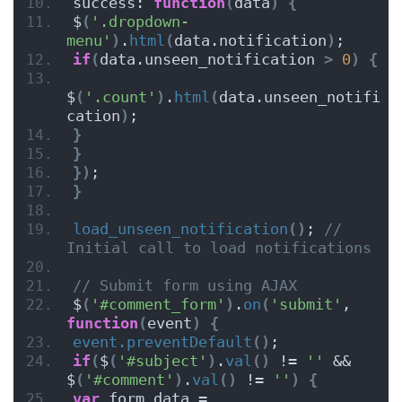
success: 
function
(
data
)
{
$
(
'.dropdown-
menu'
)
.
html
(
data.notification
)
;
if
(
data.unseen_notification 
>
0
)
{
$
(
'.count'
)
.
html
(
data.unseen_notifi
cation
)
;
}
}
})
;
}
load_unseen_notification
()
; 
// 
Initial call to load notifications
// Submit form using AJAX
$
(
'#comment_form'
)
.
on
(
'submit'
, 
function
(
event
)
{
event.preventDefault
()
;
if
(
$
(
'#subject'
)
.
val
()
 != 
''
 && 
$
(
'#comment'
)
.
val
()
 != 
''
)
{
var
 form_data = 