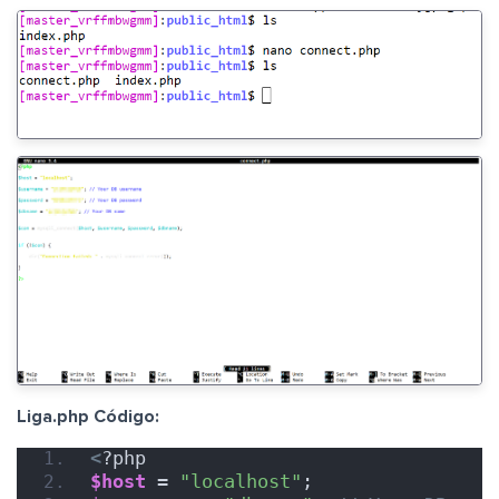
Liga.php Código:
<
?php
$host
 = 
"localhost"
;