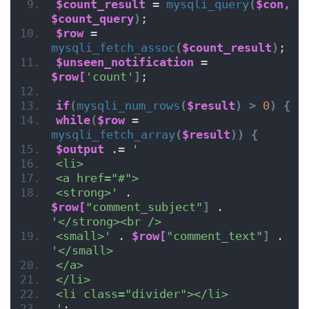
$count_result
 = 
mysqli_query
(
$con,
$count_query
)
;
$row
 = 
mysqli_fetch_assoc
(
$count_result
)
;
$unseen_notification
 = 
$row[
'count'
]
;
if
(
mysqli_num_rows
(
$result
)
>
0
)
{
while
(
$row
 = 
mysqli_fetch_array
(
$result
))
{
$output
 .= 
'
<li>
<a href="#">
<strong>'
 . 
$row[
"comment_subject"
]
 . 
'</strong><br />
<small>'
 . 
$row[
"comment_text"
]
 . 
'</small>
</a>
</li>
<li class="divider"></li>
'
;