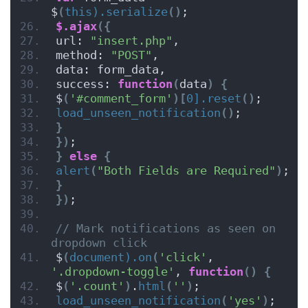
$
(
this).serialize
()
;
$.ajax
({
url: 
"insert.php"
,
method: 
"POST"
,
data: form_data,
success: 
function
(
data
)
{
$
(
'#comment_form'
)[
0].reset
()
;
load_unseen_notification
()
;
}
})
;
}
else
{
alert
(
"Both Fields are Required"
)
;
}
})
;
// Mark notifications as seen on 
dropdown click
$
(
document).on
(
'click'
, 
'.dropdown-toggle'
, 
function
()
{
$
(
'.count'
)
.
html
(
''
)
;
load_unseen_notification
(
'yes'
)
;