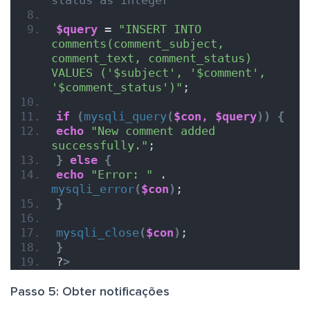
status as integer
$query
 = 
"INSERT INTO 
comments(comment_subject, 
comment_text, comment_status) 
VALUES ('$subject', '$comment', 
'$comment_status')"
;
if
(
mysqli_query
(
$con,
$query
))
{
echo
"New comment added 
successfully."
;
}
else
{
echo
"Error: "
 . 
mysqli_error
(
$con
)
;
}
mysqli_close
(
$con
)
;
}
?
>
Passo 5: Obter notificações