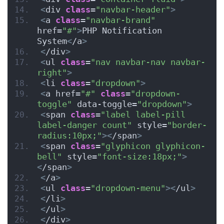
<
div 
class
=
"navbar-header"
>
<
a 
class
=
"navbar-brand"
href=
"#"
>
PHP Notification 
System
<
/a
>
<
/div
>
<
ul 
class
=
"nav navbar-nav navbar-
right"
>
<
li 
class
=
"dropdown"
>
<
a href=
"#"
class
=
"dropdown-
toggle"
 data-toggle=
"dropdown"
>
<
span 
class
=
"label label-pill 
label-danger count"
 style=
"border-
radius:10px;"
><
/span
>
<
span 
class
=
"glyphicon glyphicon-
bell"
 style=
"font-size:18px;"
>
<
/span
>
<
/a
>
<
ul 
class
=
"dropdown-menu"
><
/ul
>
<
/li
>
<
/ul
>
<
/div
>