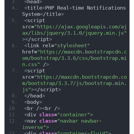
<
head
>
<
title
>
PHP Real-time Notifications 
System
<
/title
>
<
script 
src=
"https://ajax.googleapis.com/aj
ax/libs/jquery/3.1.0/jquery.min.js"
><
/script
>
<
link rel=
"stylesheet"
href=
"https://maxcdn.bootstrapcdn.c
om/bootstrap/3.3.6/css/bootstrap.mi
n.css"
 /
>
<
script 
src=
"https://maxcdn.bootstrapcdn.co
m/bootstrap/3.3.7/js/bootstrap.min.
js"
><
/script
>
<
/head
>
<
body
>
<
br /
><
br /
>
<
div 
class
=
"container"
>
<
nav 
class
=
"navbar navbar-
inverse"
>
<
div 
class
=
"container-fluid"
>