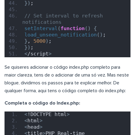
})
;
// Set interval to refresh 
notifications
setInterval
(
function
()
{
load_unseen_notification
()
;
}
, 
5000
)
;
})
;
<
/script
>
Se quiseres adicionar o código index.php completo para
maior clareza, tens de o adicionar de uma só vez. Mas neste
blogue, dividimos os passos para te explicar melhor. De
qualquer forma, aqui tens o código completo do index.php:
Completa o código do Index.php:
<
!DOCTYPE html
>
<
html
>
<
head
>
<
title
>
PHP Real-time 