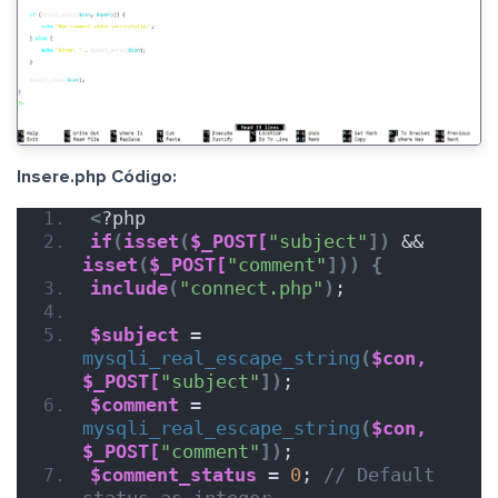
Insere.php Código:
<
?php
if
(
isset
(
$_POST[
"subject"
])
 && 
isset
(
$_POST[
"comment"
]))
{
include
(
"connect.php"
)
;
$subject
 = 
mysqli_real_escape_string
(
$con,
$_POST[
"subject"
])
;
$comment
 = 
mysqli_real_escape_string
(
$con,
$_POST[
"comment"
])
;
$comment_status
 = 
0
; 
// Default 