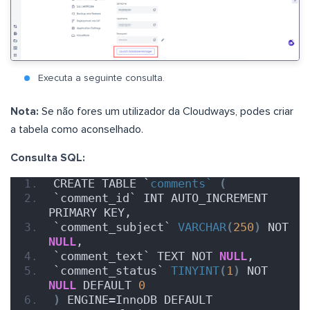
Executa a seguinte consulta.
Nota:
Se não fores um utilizador da Cloudways, podes criar
a tabela como aconselhado.
Consulta SQL:
CREATE TABLE `
comments`
(
`comment_id` INT AUTO_INCREMENT 
PRIMARY KEY,
`comment_subject` 
VARCHAR
(
250
)
 NOT 
NULL
,
`comment_text` TEXT NOT 
NULL
,
`comment_status` 
TINYINT
(
1
)
 NOT 
NULL
 DEFAULT 
0
)
 ENGINE=InnoDB DEFAULT 