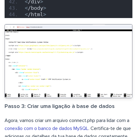
<
/div
>
<
/body
>
<
/html
>
Passo 3: Criar uma ligação à base de dados
Agora, vamos criar um arquivo connect.php para lidar com a
conexão com o banco de dados MySQL
. Certifica-te de que
adicionas os detalhes da tua base de dados corretamente,