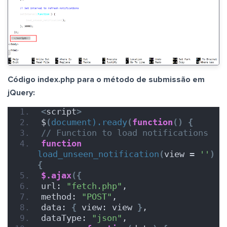
Código index.php para o método de submissão em
jQuery:
<
script
>
$
(
document).ready
(
function
()
{
// Function to load notifications
function
load_unseen_notification
(
view = 
''
)
{
$.ajax
({
url: 
"fetch.php"
,
method: 
"POST"
,
data: 
{
 view: view 
}
,
dataType: 
"json"
,