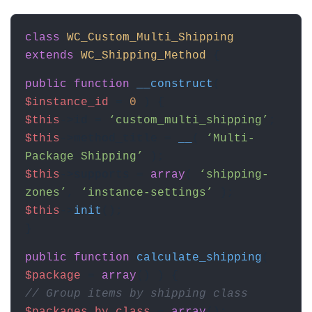
class
WC_Custom_Multi_Shipping
extends
WC_Shipping_Method
{
public function
__construct
(
$instance_id
=
0
) {
$this
->id =
‘custom_multi_shipping’
;
$this
->method_title =
__
(
‘Multi-
Package Shipping’
);
$this
->supports =
array
(
‘shipping-
zones’
,
‘instance-settings’
);
$this
->
init
();
}
public function
calculate_shipping
(
$package
=
array
() ) {
// Group items by shipping class