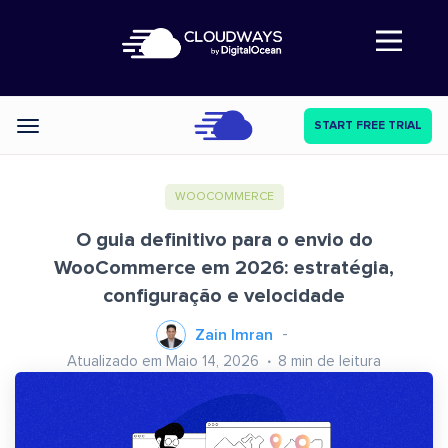
Abre a navegação
START FREE TRIAL
Categories
WOOCOMMERCE
O guia definitivo para o envio do
WooCommerce em 2026: estratégia,
configuração e velocidade
Zain Imran
Atualizado em Maio 14, 2026
8
min de leitura