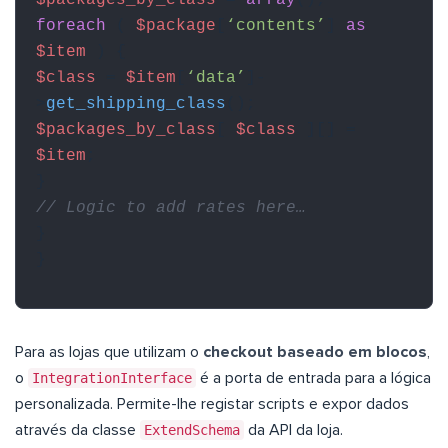
$packages_by_class
=
array
();
foreach
(
$package
[
‘contents’
]
as
$item
) {
$class
=
$item
[
‘data’
]-
>
get_shipping_class
();
$packages_by_class
[
$class
][] =
$item
;
}
// Logic to add rates here…
}
}
Para as lojas que utilizam o
checkout baseado em blocos
,
o
IntegrationInterface
é a porta de entrada para a lógica
personalizada. Permite-lhe registar scripts e expor dados
através da classe
ExtendSchema
da API da loja.