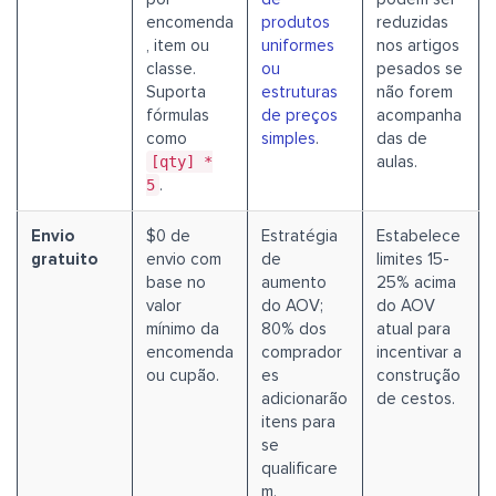
encomenda
produtos
reduzidas
, item ou
uniformes
nos artigos
classe.
ou
pesados se
Suporta
estruturas
não forem
fórmulas
de preços
acompanha
como
simples
.
das de
[qty] *
aulas.
5
.
Envio
$0 de
Estratégia
Estabelece
gratuito
envio com
de
limites 15-
base no
aumento
25% acima
valor
do AOV;
do AOV
mínimo da
80% dos
atual para
encomenda
comprador
incentivar a
ou cupão.
es
construção
adicionarão
de cestos.
itens para
se
qualificare
m.