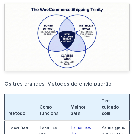
Os três grandes: Métodos de envio padrão
Tem
Como
Melhor
cuidado
Método
funciona
para
com
Taxa fixa
Taxa fixa
Tamanhos
As margens
por
de
podem ser