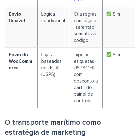
Envio
Lógica
Cria regras
Sim
flexível
condicional
com lógica
“se/então”
sem utilizar
código.
Envio do
Lojas
Imprime
Sim
WooComm
baseadas
etiquetas
erce
nos EUA
USPS/DHL
(USPS)
com
desconto a
partir do
painel de
controlo.
O transporte marítimo como
estratégia de marketing