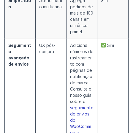
ShipStatio
Atendiment
Agrega
Sim
n
o multicanal
pedidos de
mais de 100
canais em
um único
painel.
Seguiment
UX pós-
Adiciona
Sim
o
compra
números de
avançado
rastreamen
de envios
to com
páginas de
notificação
de marca.
Consulta o
nosso guia
sobre o
seguimento
de envios
do
WooComm
erce
.