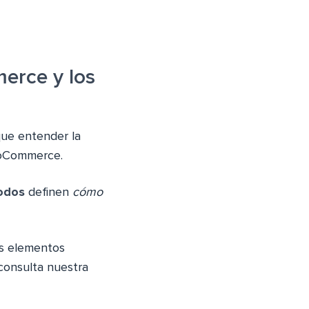
erce y los
que entender la
ooCommerce.
odos
definen
cómo
es elementos
consulta nuestra