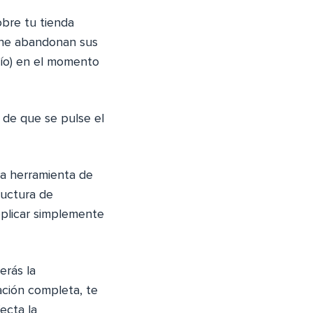
obre tu tienda
ine abandonan sus
vío) en el momento
s de que se pulse el
a herramienta de
ructura de
eplicar simplemente
erás la
ación completa, te
ecta la