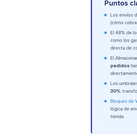
Puntos cl
Los envíos 
(cómo cobra
El 48% de lo
como los gas
directa de c
El Almacena
pedidos
ha
directamente
Los umbrales
30%
, trans
Bloques de 
lógica de en
tienda.