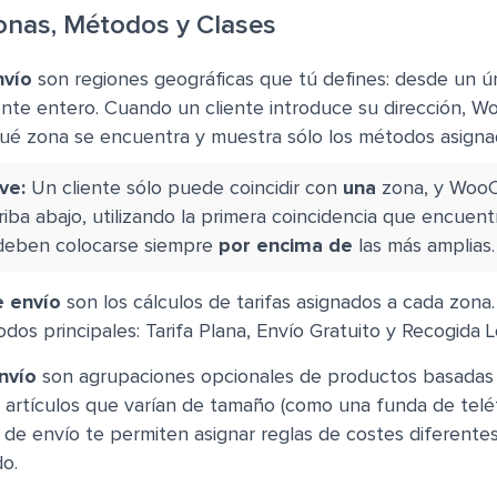
Zonas, Métodos y Clases
nvío
son regiones geográficas que tú defines: desde un ú
ente entero. Cuando un cliente introduce su dirección,
é zona se encuentra y muestra sólo los métodos asigna
ve:
Un cliente sólo puede coincidir con
una
zona, y Woo
riba abajo, utilizando la primera coincidencia que encuen
 deben colocarse siempre
por encima de
las más amplias.
 envío
son los cálculos de tarifas asignados a cada zo
dos principales: Tarifa Plana, Envío Gratuito y Recogida L
nvío
son agrupaciones opcionales de productos basadas e
es artículos que varían de tamaño (como una funda de tel
es de envío te permiten asignar reglas de costes diferent
o.