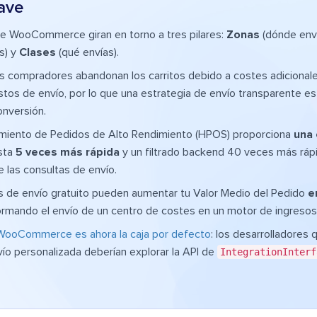
ave
de WooCommerce giran en torno a tres pilares:
Zonas
(dónde env
s) y
Clases
(qué envías).
s compradores abandonan los carritos debido a costes adicional
tos de envío, por lo que una estrategia de envío transparente es
onversión.
miento de Pedidos de Alto Rendimiento (HPOS) proporciona
una 
sta
5 veces más rápida
y un filtrado backend 40 veces más ráp
 las consultas de envío.
 de envío gratuito pueden aumentar tu Valor Medio del Pedido
e
formando el envío de un centro de costes en un motor de ingresos
WooCommerce es ahora la caja por defecto
: los desarrolladores
vío personalizada deberían explorar la API de
IntegrationInterf