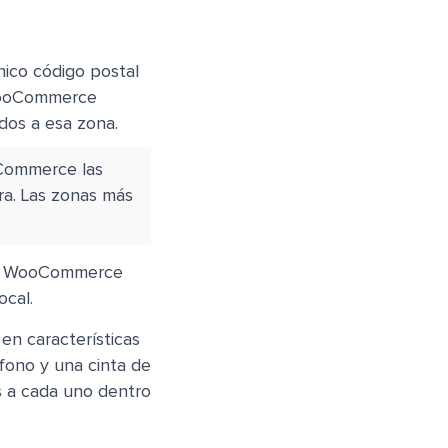
nico código postal
 WooCommerce
dos a esa zona.
Commerce las
tra. Las zonas más
na. WooCommerce
ocal.
n características
éfono y una cinta de
es a cada uno dentro