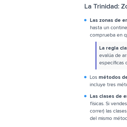
La Trinidad: 
Las zonas de e
hasta un contin
comprueba en qu
La regla cla
evalúa de ar
específicas
Los
métodos de
incluye tres méto
Las clases de e
físicas. Si vend
correr) las clas
del mismo métod