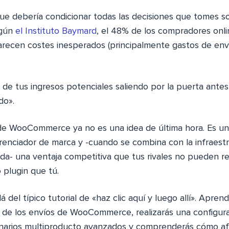
que debería condicionar todas las decisiones que tomes s
gún
el Instituto Baymard
, el 48% de los compradores onl
arecen costes inesperados (principalmente gastos de en
d de tus ingresos potenciales saliendo por la puerta ante
do».
de WooCommerce ya no es una idea de última hora. Es un
erenciador de marca y -cuando se combina con la infraest
da- una ventaja competitiva que tus rivales no pueden r
 plugin que tú.
á del típico tutorial de «haz clic aquí y luego allí». Aprend
a de los envíos de WooCommerce, realizarás una configur
narios multiproducto avanzados y comprenderás cómo af