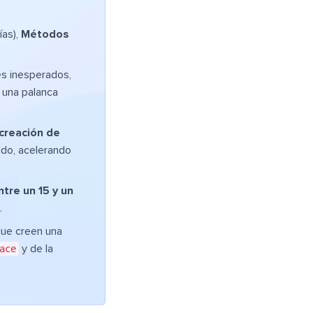
ías),
Métodos
es inesperados,
 una palanca
creación de
ido, acelerando
ntre un 15 y un
.
 que creen una
ace
y de la