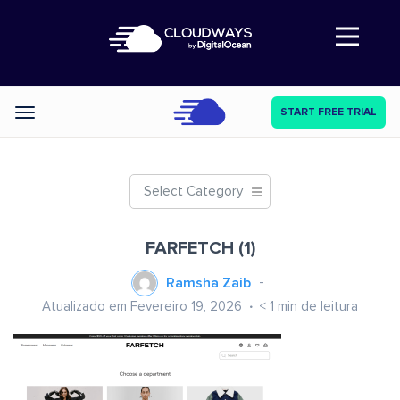
Abre a navegação
START FREE TRIAL
Categories
Select Category
FARFETCH (1)
Ramsha Zaib
Atualizado em Fevereiro 19, 2026
< 1
min de leitura