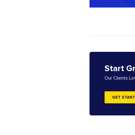
Start G
Our Clients L
GET START