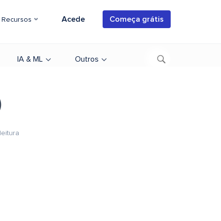
Acede
Começa grátis
Recursos
IA & ML
Outros
)
leitura