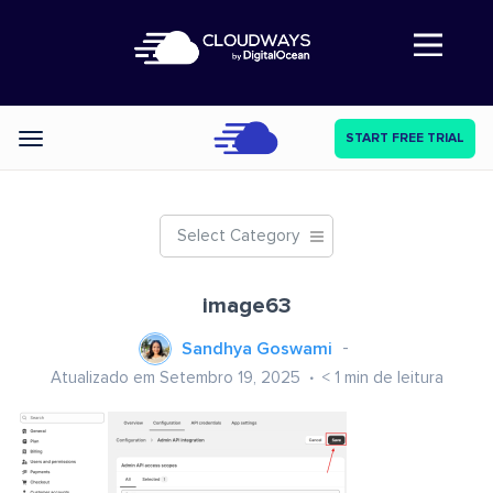
Abre a navegação
START FREE TRIAL
Categories
Select Category
image63
Sandhya Goswami
Atualizado em Setembro 19, 2025
< 1
min de leitura