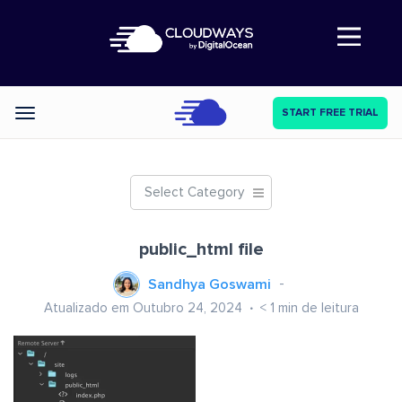
Abre a navegação
START FREE TRIAL
Categories
Select Category
public_html file
Sandhya Goswami
Atualizado em Outubro 24, 2024
< 1
min de leitura