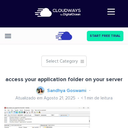
Abre a navegação
START FREE TRIAL
Categories
Select Category
access your application folder on your server
Sandhya Goswami
Atualizado em Agosto 21, 2025
< 1
min de leitura