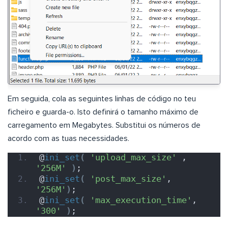
Em seguida, cola as seguintes linhas de código no teu
ficheiro e guarda-o. Isto definirá o tamanho máximo de
carregamento em Megabytes. Substitui os números de
acordo com as tuas necessidades.
@
ini_set
(
'upload_max_size'
 , 
'256M'
)
;
@
ini_set
(
'post_max_size'
, 
'256M'
)
;
@
ini_set
(
'max_execution_time'
, 
'300'
)
;