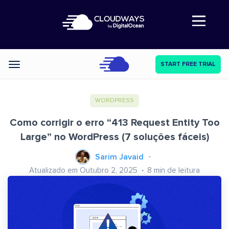
Abre a navegação
START FREE TRIAL
Categories
WORDPRESS
Como corrigir o erro “413 Request Entity Too
Large” no WordPress (7 soluções fáceis)
Sarim Javaid
Atualizado em Outubro 2, 2025
8
min de leitura