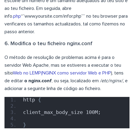
Escolhe um número e um tamanho adequados ao teu sítio e
ao teu ficheiro. Em seguida, abre
info
.php
“”www.yoursite.com/infor.php”” no teu browser para
verificares os tamanhos actualizados, tal como fizemos no
passo anterior.
6. Modifica o teu ficheiro nginx.conf
O método de resolução de problemas acima é para o
servidor Web Apache, mas se estiveres a executar o teu
sítio
Web no LEMP(NGINX como servidor Web e PHP
), tens
de editar
o nginx.conf
, ou seja, localizado em
/etc/nginx/,
e
adicionar a seguinte linha de código ao ficheiro.
http 
{
client_max_body_size 100M;
}