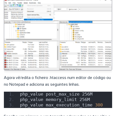
Agora vê/edita o ficheiro .htaccess num editor de código ou
no Notepad e adiciona as seguintes linhas.
php_value post_max_size 256M
php_value memory_limit 256M
php_value max_execution_time 
300