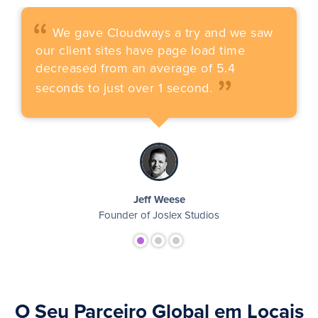
“
We gave Cloudways a try and we saw
„
our client sites have page load time
decreased from an average of 5.4
seconds to just over 1 second.
Jeff Weese
Founder of Joslex Studios
O Seu Parceiro Global em Locais