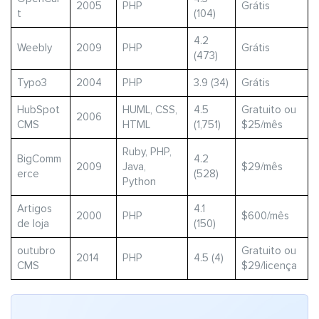
2005
PHP
Grátis
t
(104)
4.2
Weebly
2009
PHP
Grátis
(473)
Typo3
2004
PHP
3.9 (34)
Grátis
HubSpot
HUML, CSS,
4.5
Gratuito ou
2006
CMS
HTML
(1,751)
$25/mês
Ruby, PHP,
BigComm
4.2
2009
Java,
$29/mês
erce
(528)
Python
Artigos
4.1
2000
PHP
$600/mês
de loja
(150)
outubro
Gratuito ou
2014
PHP
4.5 (4)
CMS
$29/licença