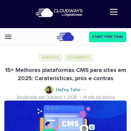
Abre a navegação
START FREE TRIAL
Categories
AGENCIES
ECOMMERCE
15+ Melhores plataformas CMS para sites em
2025: Caraterísticas, prós e contras
Hafsa Tahir
Atualizado em Outubro 1, 2025
14
min de leitura