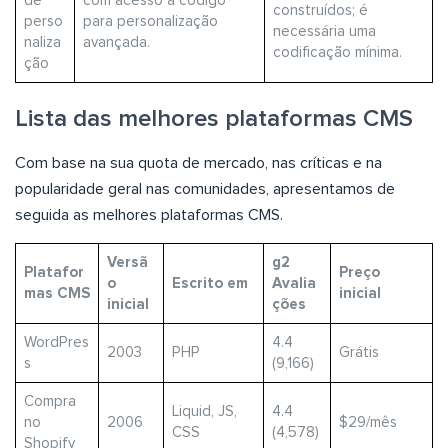
de
com acesso a código
construídos; é
perso
para personalização
necessária uma
naliza
avançada.
codificação mínima.
ção
Lista das melhores plataformas CMS
Com base na sua quota de mercado, nas críticas e na
popularidade geral nas comunidades, apresentamos de
seguida as melhores plataformas CMS.
Versã
g2
Platafor
Preço
o
Escrito em
Avalia
mas CMS
inicial
inicial
ções
WordPres
4.4
2003
PHP
Grátis
s
(9,166)
Compra
Liquid, JS,
4.4
no
2006
$29/mês
CSS
(4,578)
Shopify