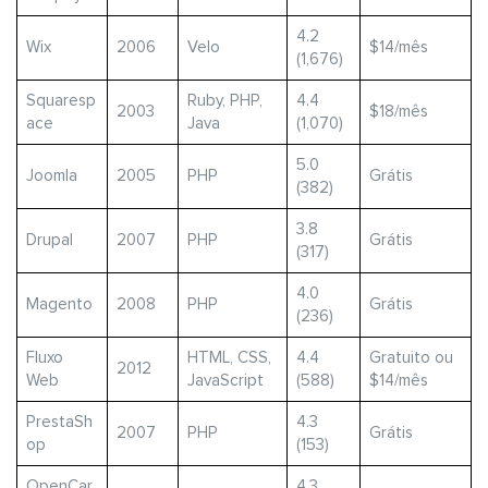
4.2
Wix
2006
Velo
$14/mês
(1,676)
Squaresp
Ruby, PHP,
4.4
2003
$18/mês
ace
Java
(1,070)
5.0
Joomla
2005
PHP
Grátis
(382)
3.8
Drupal
2007
PHP
Grátis
(317)
4.0
Magento
2008
PHP
Grátis
(236)
Fluxo
HTML, CSS,
4.4
Gratuito ou
2012
Web
JavaScript
(588)
$14/mês
PrestaSh
4.3
2007
PHP
Grátis
op
(153)
OpenCar
4.3