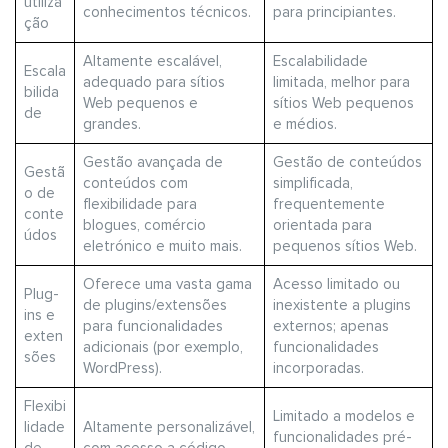
utiliza
conhecimentos técnicos.
para principiantes.
ção
Altamente escalável,
Escalabilidade
Escala
adequado para sítios
limitada, melhor para
bilida
Web pequenos e
sítios Web pequenos
de
grandes.
e médios.
Gestão avançada de
Gestão de conteúdos
Gestã
conteúdos com
simplificada,
o de
flexibilidade para
frequentemente
conte
blogues, comércio
orientada para
údos
eletrónico e muito mais.
pequenos sítios Web.
Oferece uma vasta gama
Acesso limitado ou
Plug-
de plugins/extensões
inexistente a plugins
ins e
para funcionalidades
externos; apenas
exten
adicionais (por exemplo,
funcionalidades
sões
WordPress).
incorporadas.
Flexibi
Limitado a modelos e
lidade
Altamente personalizável,
funcionalidades pré-