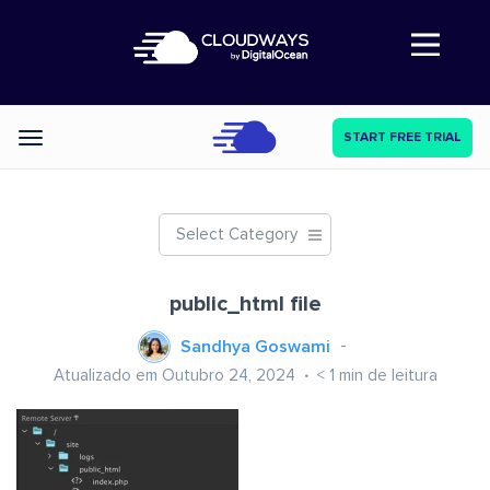
Abre a navegação
START FREE TRIAL
Categories
Select Category
public_html file
Sandhya Goswami
Atualizado em Outubro 24, 2024
< 1
min de leitura