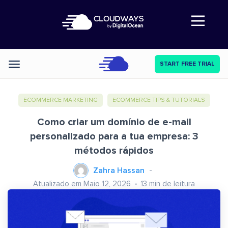
Abre a navegação
START FREE TRIAL
Categories
ECOMMERCE MARKETING
ECOMMERCE TIPS & TUTORIALS
Como criar um domínio de e-mail
personalizado para a tua empresa: 3
métodos rápidos
Zahra Hassan
Atualizado em Maio 12, 2026
13
min de leitura