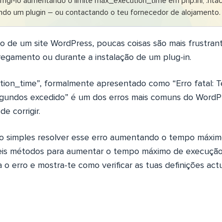
rrigi-lo aumentando o limite max_execution_time em php.ini, .hta
ando um plugin – ou contactando o teu fornecedor de alojamento.
io de um site WordPress, poucas coisas são mais frustra
rregamento ou durante a instalação de um plug-in.
tion_time”, formalmente apresentado como “Erro fatal:
gundos excedido” é um dos erros mais comuns do WordPre
e corrigir.
to simples resolver esse erro aumentando o tempo máxim
seis métodos para aumentar o tempo máximo de execuçã
 o erro e mostra-te como verificar as tuas definições act