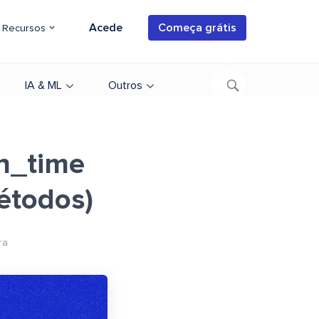
Acede
Começa grátis
Recursos
IA & ML
Outros
n_time
métodos)
ra