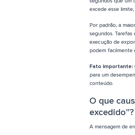
segundos que um ún
excede esse limite
Por padrão, a mai
segundos. Tarefas 
execução de expor
podem facilmente e
Fato importante:
para um desempenho
conteúdo.
O que caus
excedido”?
A mensagem de err