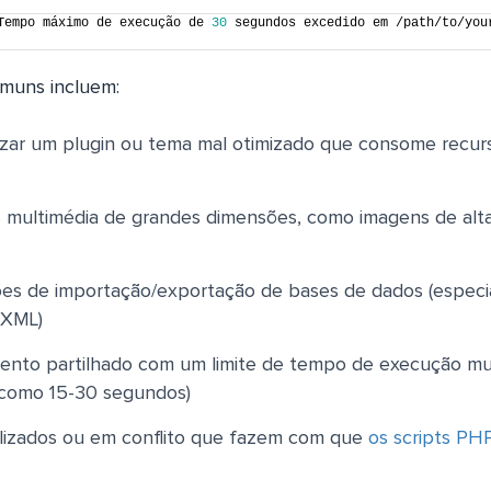
Tempo máximo de execução de 
30
 segundos excedido em /path/to/you
omuns incluem:
lizar um plugin ou tema mal otimizado que consome recur
os multimédia de grandes dimensões, como imagens de alt
es de importação/exportação de bases de dados (espec
 XML)
mento partilhado com um limite de tempo de execução mui
 como 15-30 segundos)
alizados ou em conflito que fazem com que
os scripts PH