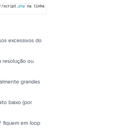
r/script.
php
 na linha 
sos excessivos do
a resolução ou
ialmente grandes
to baixo (por
P
fiquem em loop