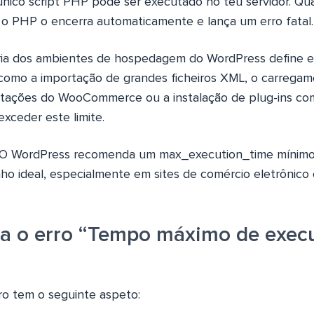
ico script PHP pode ser executado no teu servidor. Qu
, o PHP o encerra automaticamente e lança um erro fatal.
oria dos ambientes de hospedagem do WordPress define e
como a importação de grandes ficheiros XML, o carregam
tações do WooCommerce ou a instalação de plug-ins com
xceder este limite.
O WordPress recomenda um max_execution_time mínimo
 ideal, especialmente em sites de comércio eletrônico
a o erro “Tempo máximo de exec
o tem o seguinte aspeto: