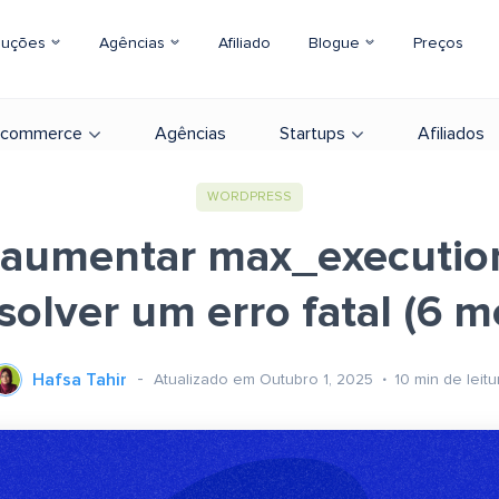
luções
Agências
Afiliado
Blogue
Preços
-commerce
Agências
Startups
Afiliados
WORDPRESS
aumentar max_executio
solver um erro fatal (6 
Hafsa Tahir
Atualizado em Outubro 1, 2025
10
min de leitu