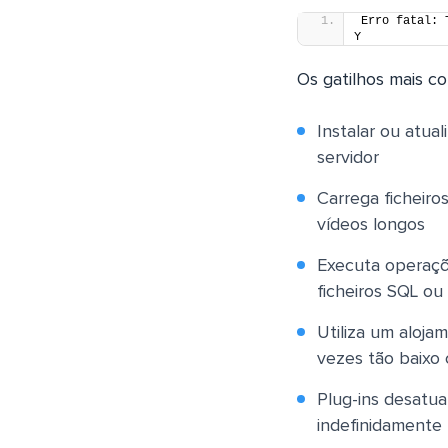
Erro fatal: 
Y
Os gatilhos mais c
Instalar ou atua
servidor
Carrega ficheir
vídeos longos
Executa operaçõ
ficheiros SQL ou
Utiliza um aloja
vezes tão baixo
Plug-ins desatu
indefinidamente