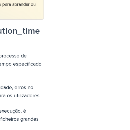
o para abrandar ou
ution_time
 processo de
empo especificado
idade, erros no
a os utilizadores.
execução, é
ficheiros grandes