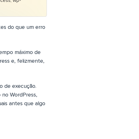
ccess, wp-
ntes do que um erro
 Tempo máximo de
ss e, felizmente,
o de execução.
o no WordPress,
uais antes que algo