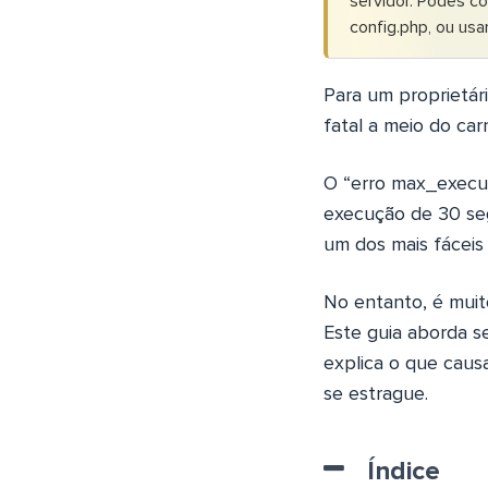
servidor. Podes co
config.php, ou us
Para um proprietár
fatal a meio do ca
O “erro max_execu
execução de 30 se
um dos mais fáceis d
No entanto, é mui
Este guia aborda 
explica o que causa
se estrague.
Índice