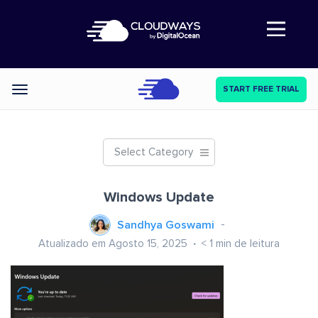
Abre a navegação
START FREE TRIAL
Categories
Select Category
Windows Update
Sandhya Goswami
Atualizado em Agosto 15, 2025
< 1
min de leitura