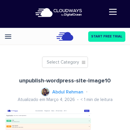
Abre a navegação
START FREE TRIAL
Categories
Select Category
unpublish-wordpress-site-image10
Abdul Rehman
Atualizado em Março 4, 2026
< 1
min de leitura