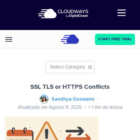
Abre a navegação
START FREE TRIAL
Categories
Select Category
SSL TLS or HTTPS Conflicts
Sandhya Goswami
Atualizado em Agosto 8, 2025
< 1
min de leitura