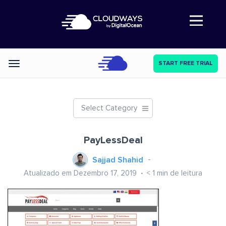
Abre a navegação
START FREE TRIAL
Categories
Select Category
PayLessDeal
Sajjad Shahid
Atualizado em Dezembro 17, 2019
< 1
min de leitura