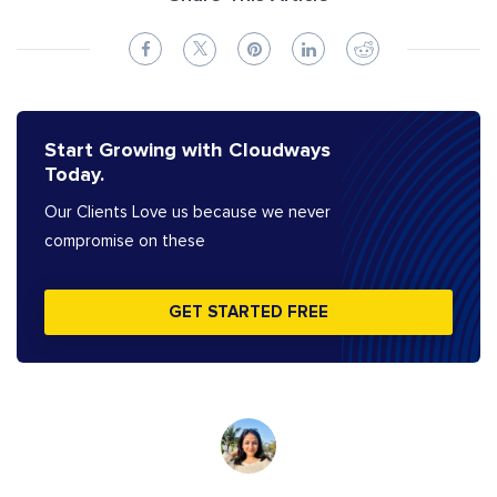
Start Growing with Cloudways
Today.
Our Clients Love us because we never
compromise on these
GET STARTED FREE