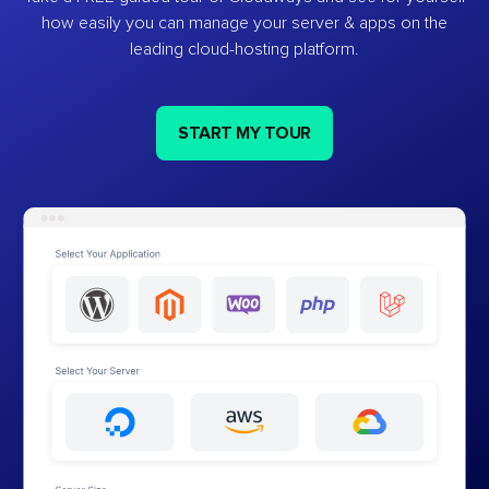
how easily you can manage your server & apps on the
leading cloud-hosting platform.
START MY TOUR