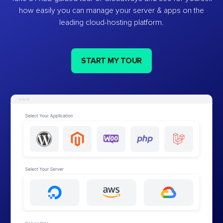
how easily you can manage your server & apps on the
leading cloud-hosting platform.
START MY TOUR