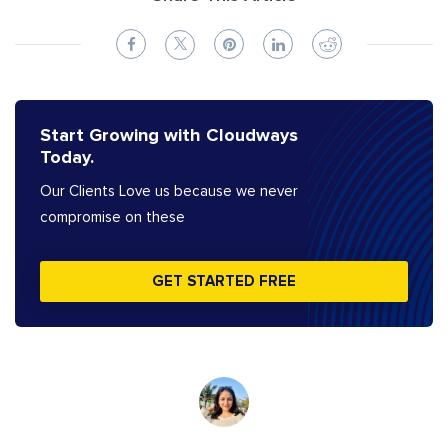
Start Growing with Cloudways
Today.
Our Clients Love us because we never
compromise on these
GET STARTED FREE